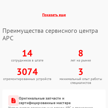
Поломка предохранителя
100 ₽
Подробнее →
Показать еще
Неисправность системы
1000 ₽
Подробнее →
охлаждения
Преимущества сервисного центра
Неисправность
APC
500 ₽
Подробнее →
индикаторов
14
8
Поломка фильтров
1000 ₽
Подробнее →
(EMI/EMC)
сотрудников в штате
лет на рынке
Неисправность системы
3074
3
1500 ₽
Подробнее →
защиты
отремонтированных устройств
минимальный опыт работы
специалистов
Неисправность системы
2000 ₽
Подробнее →
стабилизации
Оригинальные запчасти и
Поломка системы
сертифицированные мастера
автоматического
1500 ₽
Подробнее →
переключения
Используются оригинальные детали APC и прошедшие