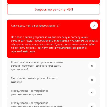
Вопросы по ремонту ИБП
Какие документы вы предоставляете?
На этапе приема устройства на диагностику и последующий
ремонт вам будет предоставлен заказ-наряд с указанием страховых
обязательств на ваше устройство. Далее, после выполнения работ
по ремонту техники, вы получите акт выполненных работ и
гарантийный талон.
Я уже знаю в чем неисправность и какой
ремонт необходим. Для чего проводить
диагностику?
Мне нужен срочный ремонт. Сможете
сделать?
Я хочу, чтобы мое устройство
ремонтировали при мне.
Я хочу, чтобы мое устройство
ремонтировалось только оригинальными