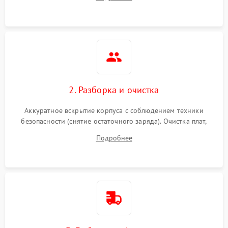
реакции ИБП на отключение основного питания без
нагрузки.
2. Разборка и очистка
Аккуратное вскрытие корпуса с соблюдением техники
безопасности (снятие остаточного заряда). Очистка плат,
радиаторов и кулеров от пыли с помощью сжатого воздуха
Подробнее
и кистей для предотвращения перегрева и замыканий.