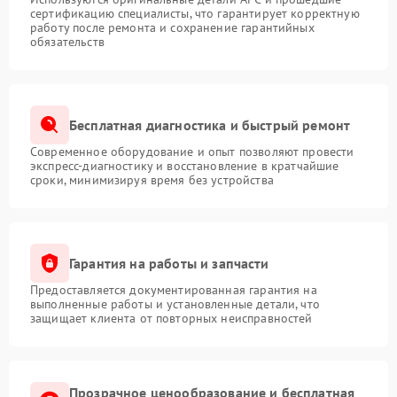
сертификацию специалисты, что гарантирует корректную
работу после ремонта и сохранение гарантийных
Неисправность системы
обязательств
1500 ₽
Подробнее →
мониторинга
Повреждение внутренних
500 ₽
Подробнее →
проводов
Бесплатная диагностика и быстрый ремонт
Современное оборудование и опыт позволяют провести
Неисправность системы
1500 ₽
Подробнее →
экспресс-диагностику и восстановление в кратчайшие
зарядки
сроки, минимизируя время без устройства
Поломка системы защиты
1000 ₽
Подробнее →
от перегрузок
Гарантия на работы и запчасти
Неисправность системы
защиты от короткого
1500 ₽
Подробнее →
Предоставляется документированная гарантия на
замыкания
выполненные работы и установленные детали, что
защищает клиента от повторных неисправностей
Повреждение системы
1000 ₽
Подробнее →
защиты от перегрева
Прозрачное ценообразование и бесплатная