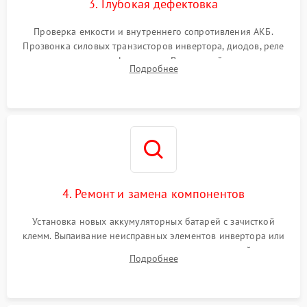
3. Глубокая дефектовка
Проверка емкости и внутреннего сопротивления АКБ.
Прозвонка силовых транзисторов инвертора, диодов, реле
переключения и трансформатора. Визуальный поиск вздутых
Подробнее
конденсаторов и прогаров на печатной плате.
4. Ремонт и замена компонентов
Установка новых аккумуляторных батарей с зачисткой
клемм. Выпаивание неисправных элементов инвертора или
цепи зарядки и монтаж новых радиодеталей.
Подробнее
Восстановление поврежденных токоведущих дорожек и
замена реле.