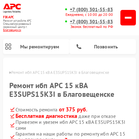
+7 (800) 301-55-83
Ежедневно, с 10:00 до 20:00
FIX-APC
+7 (800) 301-55-83
Ремонт устройств APC
Специализированный
Звонок бесплатный по РФ
cервисный центр г.
Благовещенск
Мы ремонтируем
Позвонить
енске
Ремонт ибп APC 15 кВА E3SUPS15K3I в Благовещенске
Ремонт ибп APC 15 кВА
E3SUPS15K3I в Благовещенске
от 375 руб.
Стоимость ремонта
Бесплатная диагностика
даже при отказе
Привезем и увезем ибп APC 15 кВА E3SUPS15K3I
сами
Гарантия на наши работы по ремонту ибп APC 15