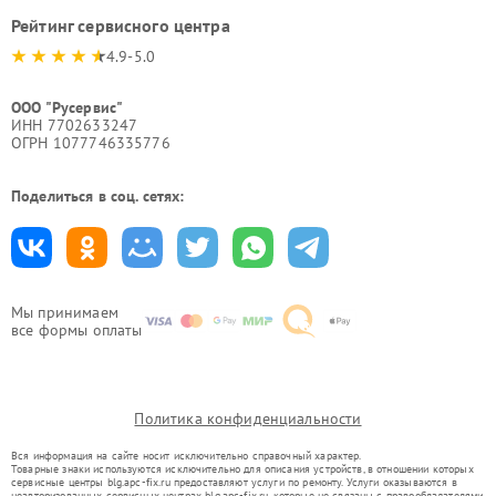
Рейтинг сервисного центра
4.9-5.0
ООО "Русервис"
ИНН 7702633247
ОГРН 1077746335776
Поделиться в соц. сетях:
Мы принимаем
все формы оплаты
Политика конфиденциальности
Вся информация на сайте носит исключительно справочный характер.
Товарные знаки используются исключительно для описания устройств, в отношении которых
сервисные центры blg.apc-fix.ru предоставляют услуги по ремонту. Услуги оказываются в
неавторизованных сервисных центрах blg.apc-fix.ru, которые не связаны с правообладателями