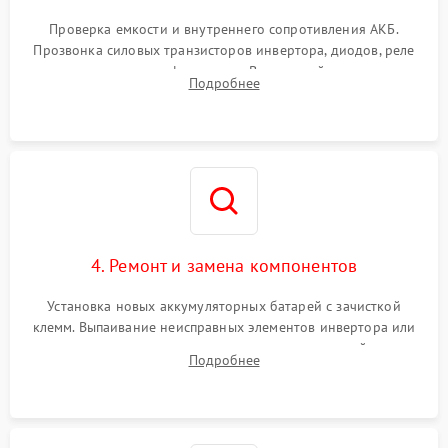
Поломка системы защиты
1000 ₽
Подробнее →
от перегрузок
Проверка емкости и внутреннего сопротивления АКБ.
Прозвонка силовых транзисторов инвертора, диодов, реле
Неисправность системы
переключения и трансформатора. Визуальный поиск вздутых
Подробнее
защиты от короткого
1500 ₽
Подробнее →
конденсаторов и прогаров на печатной плате.
замыкания
Повреждение системы
1000 ₽
Подробнее →
защиты от перегрева
Неисправность системы
защиты от
1500 ₽
Подробнее →
перенапряжения
4. Ремонт и замена компонентов
Установка новых аккумуляторных батарей с зачисткой
клемм. Выпаивание неисправных элементов инвертора или
цепи зарядки и монтаж новых радиодеталей.
Подробнее
Восстановление поврежденных токоведущих дорожек и
замена реле.