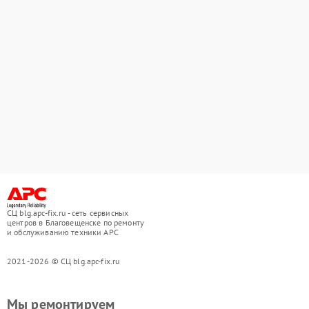
СЦ blg.apc-fix.ru - сеть сервисных
центров в Благовещенске по ремонту
и обслуживанию техники APC
2021-2026 © СЦ blg.apc-fix.ru
Мы ремонтируем