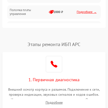
Поломка платы
Механика
2000 ₽
Подробнее →
управления
Неисправность
3000 ₽
Подробнее →
трансформатора
Повреждение
Этапы ремонта ИБП APC
500 ₽
Подробнее →
конденсаторов
Поломка предохранителя
100 ₽
Подробнее →
Неисправность системы
1000 ₽
Подробнее →
охлаждения
1. Первичная диагностика
Неисправность
500 ₽
Подробнее →
Внешний осмотр корпуса и разъемов. Подключение к сети,
индикаторов
проверка индикации, звуковых сигналов и кодов ошибок.
Измерение входного и выходного напряжения. Оценка
Поломка фильтров
Подробнее
1000 ₽
Подробнее →
реакции ИБП на отключение основного питания без
(EMI/EMC)