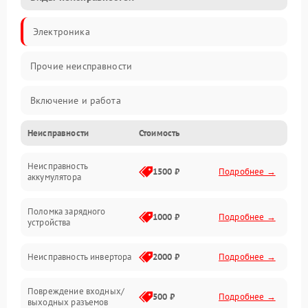
Электроника
Прочие неисправности
Включение и работа
Неисправности
Стоимость
Работа с нагрузкой
Неисправность
Звук и индикация
1500 ₽
Подробнее →
аккумулятора
Питание и режимы
Поломка зарядного
1000 ₽
Подробнее →
устройства
Интерфейсы и связь
Неисправность инвертора
2000 ₽
Подробнее →
Температура и эксплуатация
Повреждение входных/
500 ₽
Подробнее →
выходных разъемов
Механические повреждения