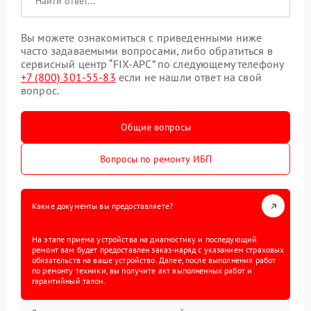
Вы можете ознакомиться с приведенными ниже
часто задаваемыми вопросами, либо обратиться в
сервисный центр “FIX-APC” по следующему телефону
+7 (800) 301-55-83
если не нашли ответ на свой
вопрос.
Общие вопросы
Вопросы по ремонту ИБП
Какие документы вы предоставляете?
На этапе приема устройства на диагностику и последующий
ремонт вам будет предоставлен заказ-наряд с указанием страховых
обязательств на ваше устройство. Далее, после выполнения работ
по ремонту техники, вы получите акт выполненных работ и
гарантийный талон.