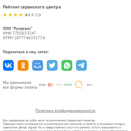
Рейтинг сервисного центра
4.9-5.0
ООО "Русервис"
ИНН 7702633247
ОГРН 1077746335776
Поделиться в соц. сетях:
Мы принимаем
все формы оплаты
Политика конфиденциальности
Вся информация на сайте носит исключительно справочный характер.
Товарные знаки используются исключительно для описания устройств, в отношении которых
сервисные центры blg.apc-fix.ru предоставляют услуги по ремонту. Услуги оказываются в
неавторизованных сервисных центрах blg.apc-fix.ru, которые не связаны с правообладателями