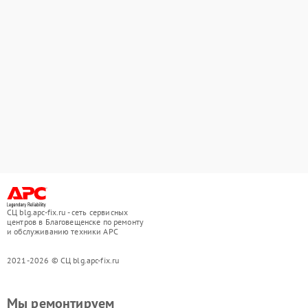
СЦ blg.apc-fix.ru - сеть сервисных
центров в Благовещенске по ремонту
и обслуживанию техники APC
2021-2026 © СЦ blg.apc-fix.ru
Мы ремонтируем