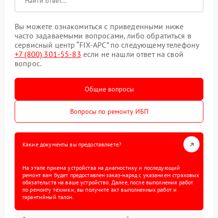
Вы можете ознакомиться с приведенными ниже
часто задаваемыми вопросами, либо обратиться в
сервисный центр “FIX-APC” по следующему телефону
+7 (800) 301-55-83
если не нашли ответ на свой
вопрос.
Общие вопросы
Вопросы по ремонту ИБП
Какие документы вы предоставляете?
На этапе приема устройства на диагностику и последующий
ремонт вам будет предоставлен заказ-наряд с указанием страховых
обязательств на ваше устройство. Далее, после выполнения работ
по ремонту техники, вы получите акт выполненных работ и
гарантийный талон.