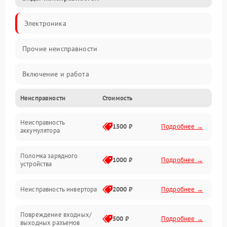
Электроника
Прочие неисправности
Включение и работа
Неисправности
Стоимость
Работа с нагрузкой
Неисправность
Звук и индикация
1500 ₽
Подробнее →
аккумулятора
Питание и режимы
Поломка зарядного
1000 ₽
Подробнее →
устройства
Интерфейсы и связь
Неисправность инвертора
2000 ₽
Подробнее →
Температура и эксплуатация
Повреждение входных/
500 ₽
Подробнее →
выходных разъемов
Механические повреждения