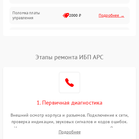
Поломка платы
Механика
2000 ₽
Подробнее →
управления
Неисправность
3000 ₽
Подробнее →
трансформатора
Повреждение
Этапы ремонта ИБП APC
500 ₽
Подробнее →
конденсаторов
Поломка предохранителя
100 ₽
Подробнее →
Неисправность системы
1000 ₽
Подробнее →
охлаждения
1. Первичная диагностика
Неисправность
500 ₽
Подробнее →
Внешний осмотр корпуса и разъемов. Подключение к сети,
индикаторов
проверка индикации, звуковых сигналов и кодов ошибок.
Измерение входного и выходного напряжения. Оценка
Поломка фильтров
Подробнее
1000 ₽
Подробнее →
реакции ИБП на отключение основного питания без
(EMI/EMC)