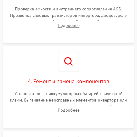
Поломка системы защиты
1000 ₽
Подробнее →
от перегрузок
Проверка емкости и внутреннего сопротивления АКБ.
Прозвонка силовых транзисторов инвертора, диодов, реле
Неисправность системы
переключения и трансформатора. Визуальный поиск вздутых
Подробнее
защиты от короткого
1500 ₽
Подробнее →
конденсаторов и прогаров на печатной плате.
замыкания
Повреждение системы
1000 ₽
Подробнее →
защиты от перегрева
Неисправность системы
защиты от
1500 ₽
Подробнее →
перенапряжения
4. Ремонт и замена компонентов
Установка новых аккумуляторных батарей с зачисткой
клемм. Выпаивание неисправных элементов инвертора или
цепи зарядки и монтаж новых радиодеталей.
Подробнее
Восстановление поврежденных токоведущих дорожек и
замена реле.