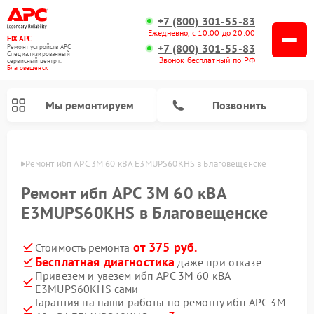
+7 (800) 301-55-83
Ежедневно, с 10:00 до 20:00
FIX-APC
+7 (800) 301-55-83
Ремонт устройств APC
Специализированный
Звонок бесплатный по РФ
cервисный центр г.
Благовещенск
Мы ремонтируем
Позвонить
енске
Ремонт ибп APC 3M 60 кВА E3MUPS60KHS в Благовещенске
Ремонт ибп APC 3M 60 кВА
E3MUPS60KHS в Благовещенске
от 375 руб.
Стоимость ремонта
Бесплатная диагностика
даже при отказе
Привезем и увезем ибп APC 3M 60 кВА
E3MUPS60KHS сами
Гарантия на наши работы по ремонту ибп APC 3M