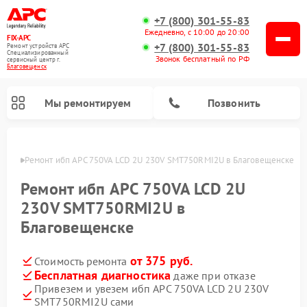
+7 (800) 301-55-83
Ежедневно, с 10:00 до 20:00
FIX-APC
+7 (800) 301-55-83
Ремонт устройств APC
Специализированный
Звонок бесплатный по РФ
cервисный центр г.
Благовещенск
Мы ремонтируем
Позвонить
енске
Ремонт ибп APC 750VA LCD 2U 230V SMT750RMI2U в Благовещенске
Ремонт ибп APC 750VA LCD 2U
230V SMT750RMI2U в
Благовещенске
от 375 руб.
Стоимость ремонта
Бесплатная диагностика
даже при отказе
Привезем и увезем ибп APC 750VA LCD 2U 230V
SMT750RMI2U сами