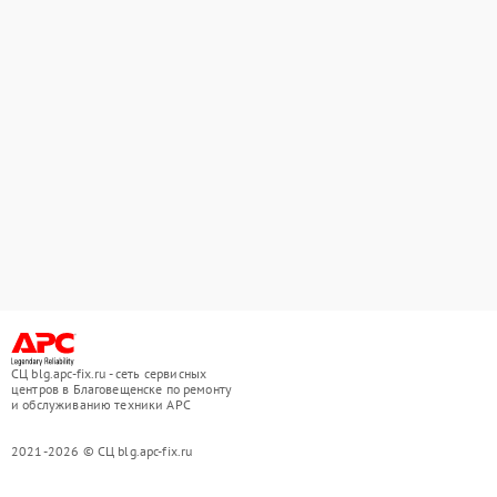
СЦ blg.apc-fix.ru - сеть сервисных
центров в Благовещенске по ремонту
и обслуживанию техники APC
2021-2026 © СЦ blg.apc-fix.ru