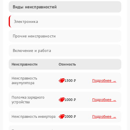
Виды неисправностей
Электроника
Прочие неисправности
Включение и работа
Неисправности
Стоимость
Работа с нагрузкой
Неисправность
Звук и индикация
1500 ₽
Подробнее →
аккумулятора
Питание и режимы
Поломка зарядного
1000 ₽
Подробнее →
устройства
Интерфейсы и связь
Неисправность инвертора
2000 ₽
Подробнее →
Температура и эксплуатация