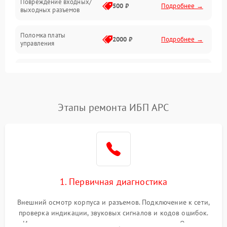
Повреждение входных/
500 ₽
Подробнее →
выходных разъемов
Механические повреждения
Поломка платы
Механика
2000 ₽
Подробнее →
управления
Неисправность
3000 ₽
Подробнее →
трансформатора
Повреждение
Этапы ремонта ИБП APC
500 ₽
Подробнее →
конденсаторов
Поломка предохранителя
100 ₽
Подробнее →
Неисправность системы
1000 ₽
Подробнее →
охлаждения
1. Первичная диагностика
Неисправность
500 ₽
Подробнее →
Внешний осмотр корпуса и разъемов. Подключение к сети,
индикаторов
проверка индикации, звуковых сигналов и кодов ошибок.
Измерение входного и выходного напряжения. Оценка