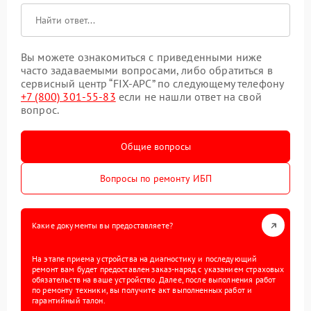
Вы можете ознакомиться с приведенными ниже
часто задаваемыми вопросами, либо обратиться в
сервисный центр “FIX-APC” по следующему телефону
+7 (800) 301-55-83
если не нашли ответ на свой
вопрос.
Общие вопросы
Вопросы по ремонту ИБП
Какие документы вы предоставляете?
На этапе приема устройства на диагностику и последующий
ремонт вам будет предоставлен заказ-наряд с указанием страховых
обязательств на ваше устройство. Далее, после выполнения работ
по ремонту техники, вы получите акт выполненных работ и
гарантийный талон.