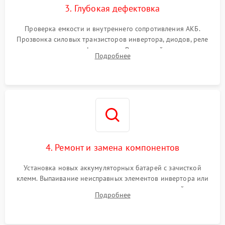
3. Глубокая дефектовка
Поломка системы защиты
1000 ₽
Подробнее →
от перегрузок
Проверка емкости и внутреннего сопротивления АКБ.
Прозвонка силовых транзисторов инвертора, диодов, реле
Неисправность системы
переключения и трансформатора. Визуальный поиск вздутых
Подробнее
защиты от короткого
1500 ₽
Подробнее →
конденсаторов и прогаров на печатной плате.
замыкания
Повреждение системы
1000 ₽
Подробнее →
защиты от перегрева
Неисправность системы
защиты от
1500 ₽
Подробнее →
перенапряжения
4. Ремонт и замена компонентов
Установка новых аккумуляторных батарей с зачисткой
клемм. Выпаивание неисправных элементов инвертора или
цепи зарядки и монтаж новых радиодеталей.
Подробнее
Восстановление поврежденных токоведущих дорожек и
замена реле.