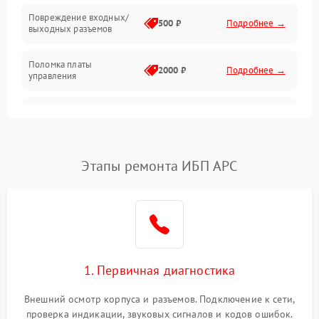
Повреждение входных/
500 ₽
Подробнее →
выходных разъемов
Механические повреждения
Поломка платы
Механика
2000 ₽
Подробнее →
управления
Неисправность
3000 ₽
Подробнее →
трансформатора
Повреждение
Этапы ремонта ИБП APC
500 ₽
Подробнее →
конденсаторов
Поломка предохранителя
100 ₽
Подробнее →
Неисправность системы
1000 ₽
Подробнее →
охлаждения
1. Первичная диагностика
Неисправность
500 ₽
Подробнее →
Внешний осмотр корпуса и разъемов. Подключение к сети,
индикаторов
проверка индикации, звуковых сигналов и кодов ошибок.