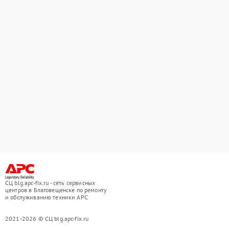
СЦ blg.apc-fix.ru - сеть сервисных
центров в Благовещенске по ремонту
и обслуживанию техники APC
2021-2026 © СЦ blg.apc-fix.ru