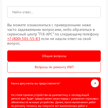
Вы можете ознакомиться с приведенными ниже
часто задаваемыми вопросами, либо обратиться в
сервисный центр “FIX-APC” по следующему телефону
+7 (800) 301-55-83
если не нашли ответ на свой
вопрос.
Общие вопросы
Вопросы по ремонту ИБП
Какие документы вы предоставляете?
На этапе приема устройства на диагностику и последующий
ремонт вам будет предоставлен заказ-наряд с указанием страховых
обязательств на ваше устройство. Далее, после выполнения работ
по ремонту техники, вы получите акт выполненных работ и