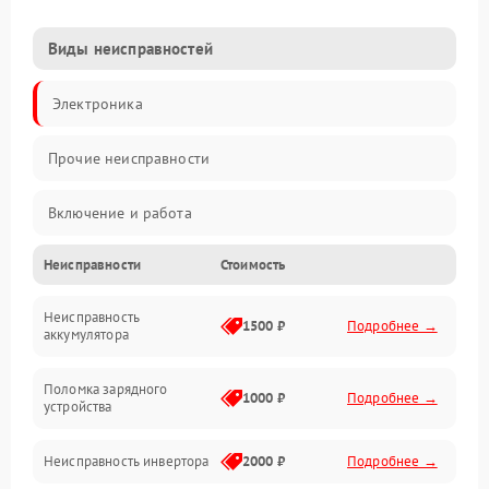
Виды неисправностей
Электроника
Прочие неисправности
Включение и работа
Неисправности
Стоимость
Работа с нагрузкой
Неисправность
Звук и индикация
1500 ₽
Подробнее →
аккумулятора
Питание и режимы
Поломка зарядного
1000 ₽
Подробнее →
устройства
Интерфейсы и связь
Неисправность инвертора
2000 ₽
Подробнее →
Температура и эксплуатация