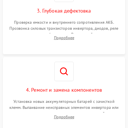
зарядки
3. Глубокая дефектовка
Поломка системы защиты
1000 ₽
Подробнее →
от перегрузок
Проверка емкости и внутреннего сопротивления АКБ.
Прозвонка силовых транзисторов инвертора, диодов, реле
Неисправность системы
переключения и трансформатора. Визуальный поиск вздутых
Подробнее
защиты от короткого
1500 ₽
Подробнее →
конденсаторов и прогаров на печатной плате.
замыкания
Повреждение системы
1000 ₽
Подробнее →
защиты от перегрева
Неисправность системы
защиты от
1500 ₽
Подробнее →
перенапряжения
4. Ремонт и замена компонентов
Установка новых аккумуляторных батарей с зачисткой
клемм. Выпаивание неисправных элементов инвертора или
цепи зарядки и монтаж новых радиодеталей.
Подробнее
Восстановление поврежденных токоведущих дорожек и
замена реле.