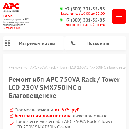
+7 (800) 301-55-83
Ежедневно, с 10:00 до 20:00
FIX-APC
+7 (800) 301-55-83
Ремонт устройств APC
Специализированный
Звонок бесплатный по РФ
cервисный центр г.
Благовещенск
Мы ремонтируем
Позвонить
енске
Ремонт ибп APC 750VA Rack / Tower LCD 230V SMX750INC в Благовеще
Ремонт ибп APC 750VA Rack / Tower
LCD 230V SMX750INC в
Благовещенске
от 375 руб.
Стоимость ремонта
Бесплатная диагностика
даже при отказе
Привезем и увезем ибп APC 750VA Rack / Tower
LCD 230V SMX750INC сами