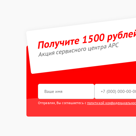
Получите 1500 рубле
Акция сервисного центра APC
Отправляя, Вы соглашаетесь с
политикой конфиденциально