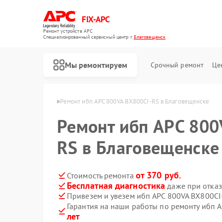
FIX-APC
Ремонт устройств APC
Специализированный cервисный центр г.
Благовещенск
Мы ремонтируем
Срочный ремонт
Це
PC в Благовещенске
Ремонт ибп APC 800VA BX800CI-RS в Благовещенске
Ремонт ибп APC 800
RS в Благовещенске
от 370 руб.
Стоимость ремонта
Бесплатная диагностика
даже при отказ
Привезем и увезем ибп APC 800VA BX800CI
Гарантия на наши работы по ремонту ибп 
лет