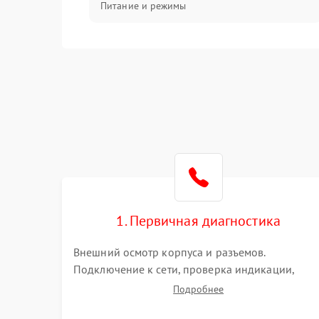
Питание и режимы
Интерфейсы и связь
Температура и эксплуатация
Механические повреждения
Механика
1. Первичная диагностика
Внешний осмотр корпуса и разъемов.
Подключение к сети, проверка индикации,
звуковых сигналов и кодов ошибок. Измерение
Подробнее
входного и выходного напряжения. Оценка