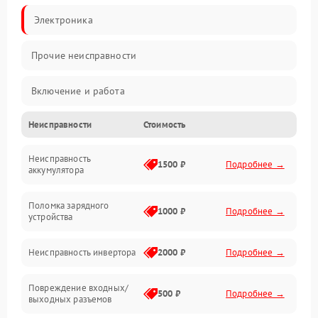
Электроника
Прочие неисправности
Включение и работа
Неисправности
Стоимость
Работа с нагрузкой
Неисправность
Звук и индикация
1500 ₽
Подробнее →
аккумулятора
Питание и режимы
Поломка зарядного
1000 ₽
Подробнее →
устройства
Интерфейсы и связь
Неисправность инвертора
2000 ₽
Подробнее →
Температура и эксплуатация
Повреждение входных/
500 ₽
Подробнее →
выходных разъемов
Механические повреждения