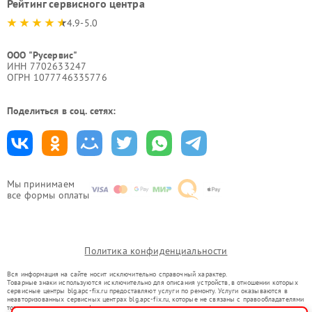
Рейтинг сервисного центра
4.9-5.0
ООО "Русервис"
ИНН 7702633247
ОГРН 1077746335776
Поделиться в соц. сетях:
Мы принимаем
все формы оплаты
Политика конфиденциальности
Вся информация на сайте носит исключительно справочный характер.
Товарные знаки используются исключительно для описания устройств, в отношении которых
сервисные центры blg.apc-fix.ru предоставляют услуги по ремонту. Услуги оказываются в
неавторизованных сервисных центрах blg.apc-fix.ru, которые не связаны с правообладателями
товарных знаков или их официальными представителями.