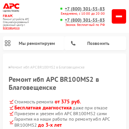
+7 (800) 301-55-83
Ежедневно, с 10:00 до 20:00
FIX-APC
+7 (800) 301-55-83
Ремонт устройств APC
Специализированный
Звонок бесплатный по РФ
cервисный центр г.
Благовещенск
Мы ремонтируем
Позвонить
енске
Ремонт ибп APC BR100MS2 в Благовещенске
Ремонт ибп APC BR100MS2 в
Благовещенске
от 375 руб.
Стоимость ремонта
Бесплатная диагностика
даже при отказе
Привезем и увезем ибп APC BR100MS2 сами
Гарантия на наши работы по ремонту ибп APC
до 3-х лет
BR100MS2