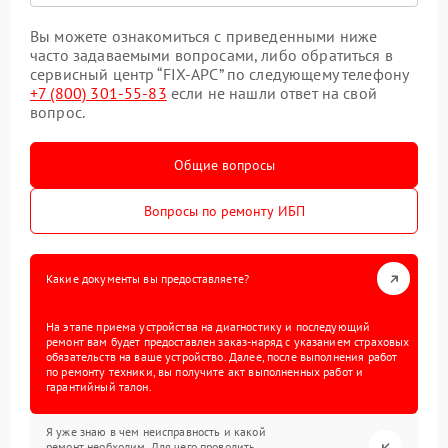
Вы можете ознакомиться с приведенными ниже
часто задаваемыми вопросами, либо обратиться в
сервисный центр “FIX-APC” по следующему телефону
+7 (800) 301-55-83
если не нашли ответ на свой
вопрос.
Общие вопросы
Вопросы по ремонту ИБП
Какие документы вы предоставляете?
На этапе приема устройства на диагностику и последующий
ремонт вам будет предоставлен заказ-наряд с указанием страховых
обязательств на ваше устройство. Далее, после выполнения работ
по ремонту техники, вы получите акт выполненных работ и
гарантийный талон.
Я уже знаю в чем неисправность и какой
ремонт необходим. Для чего проводить