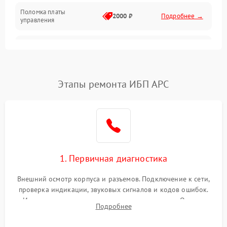
Поломка платы
Механика
2000 ₽
Подробнее →
управления
Неисправность
3000 ₽
Подробнее →
трансформатора
Повреждение
Этапы ремонта ИБП APC
500 ₽
Подробнее →
конденсаторов
Поломка предохранителя
100 ₽
Подробнее →
Неисправность системы
1000 ₽
Подробнее →
охлаждения
1. Первичная диагностика
Неисправность
500 ₽
Подробнее →
Внешний осмотр корпуса и разъемов. Подключение к сети,
индикаторов
проверка индикации, звуковых сигналов и кодов ошибок.
Измерение входного и выходного напряжения. Оценка
Поломка фильтров
Подробнее
1000 ₽
Подробнее →
реакции ИБП на отключение основного питания без
(EMI/EMC)
нагрузки.