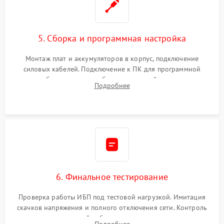
5. Сборка и программная настройка
Монтаж плат и аккумуляторов в корпус, подключение
силовых кабелей. Подключение к ПК для программной
калибровки констант батареи, настройки порогов
Подробнее
срабатывания AVR и сброса счетчиков старения АКБ.
6. Финальное тестирование
Проверка работы ИБП под тестовой нагрузкой. Имитация
скачков напряжения и полного отключения сети. Контроль
времени автономной работы, температурного режима и