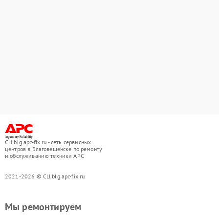
СЦ blg.apc-fix.ru - сеть сервисных
центров в Благовещенске по ремонту
и обслуживанию техники APC
2021-2026 © СЦ blg.apc-fix.ru
Мы ремонтируем