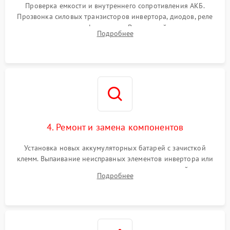
от перегрузок
Проверка емкости и внутреннего сопротивления АКБ.
Прозвонка силовых транзисторов инвертора, диодов, реле
Неисправность системы
переключения и трансформатора. Визуальный поиск вздутых
Подробнее
защиты от короткого
1500 ₽
Подробнее →
конденсаторов и прогаров на печатной плате.
замыкания
Повреждение системы
1000 ₽
Подробнее →
защиты от перегрева
Неисправность системы
защиты от
1500 ₽
Подробнее →
перенапряжения
4. Ремонт и замена компонентов
Установка новых аккумуляторных батарей с зачисткой
клемм. Выпаивание неисправных элементов инвертора или
цепи зарядки и монтаж новых радиодеталей.
Подробнее
Восстановление поврежденных токоведущих дорожек и
замена реле.