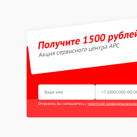
Получите 1500 рубле
Акция сервисного центра APC
Отправляя, Вы соглашаетесь с
политикой конфиденциально