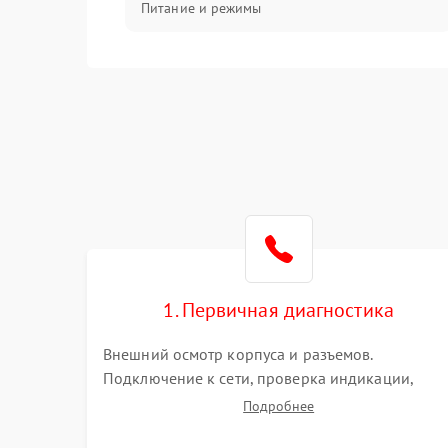
Питание и режимы
Интерфейсы и связь
Температура и эксплуатация
Механические повреждения
Механика
1. Первичная диагностика
Внешний осмотр корпуса и разъемов.
Подключение к сети, проверка индикации,
звуковых сигналов и кодов ошибок. Измерение
Подробнее
входного и выходного напряжения. Оценка