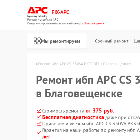
FIX-APC
Ремонт устройств APC
Специализированный cервисный центр г.
Благовещенск
Мы ремонтируем
Срочный ремонт
Це
PC в Благовещенске
Ремонт ибп APC CS 350VA BK350EI в Благовещенске
Ремонт ибп APC CS 
в Благовещенске
от 375 руб.
Стоимость ремонта
Бесплатная диагностика
даже при отказ
Привезем и увезем ибп APC CS 350VA BK35
Гарантия на наши работы по ремонту ибп 
лет