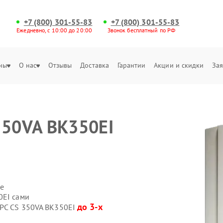
+7 (800) 301-55-83
+7 (800) 301-55-83
Ежедневно, с 10:00 до 20:00
Звонок бесплатный по РФ
ны
О нас
Отзывы
Доставка
Гарантии
Акции и скидки
Зая
350VA BK350EI
е
0EI сами
до 3-х
APC CS 350VA BK350EI