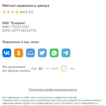
Рейтинг сервисного центра
4.9-5.0
ООО "Русервис"
ИНН 7702633247
ОГРН 1077746335776
Поделиться в соц. сетях:
Мы принимаем
все формы оплаты
Политика конфиденциальности
Вся информация на сайте носит исключительно справочный характер.
Товарные знаки используются исключительно для описания устройств, в отношении которых
сервисные центры blg.apc-fix.ru предоставляют услуги по ремонту. Услуги оказываются в
неавторизованных сервисных центрах blg.apc-fix.ru, которые не связаны с правообладателями