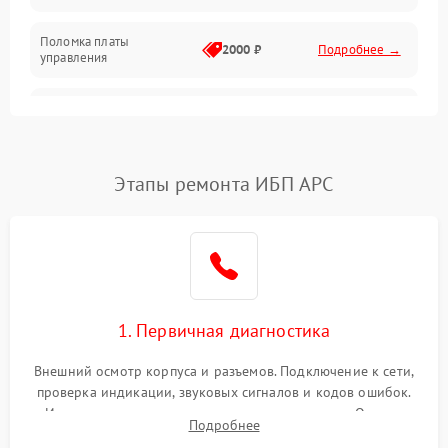
Поломка платы
Механика
2000 ₽
Подробнее →
управления
Неисправность
3000 ₽
Подробнее →
трансформатора
Повреждение
Этапы ремонта ИБП APC
500 ₽
Подробнее →
конденсаторов
Поломка предохранителя
100 ₽
Подробнее →
Неисправность системы
1000 ₽
Подробнее →
охлаждения
1. Первичная диагностика
Неисправность
500 ₽
Подробнее →
Внешний осмотр корпуса и разъемов. Подключение к сети,
индикаторов
проверка индикации, звуковых сигналов и кодов ошибок.
Измерение входного и выходного напряжения. Оценка
Поломка фильтров
Подробнее
1000 ₽
Подробнее →
реакции ИБП на отключение основного питания без
(EMI/EMC)