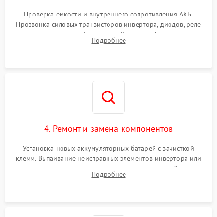
Поломка системы защиты
1000 ₽
Подробнее →
от перегрузок
Проверка емкости и внутреннего сопротивления АКБ.
Прозвонка силовых транзисторов инвертора, диодов, реле
Неисправность системы
переключения и трансформатора. Визуальный поиск вздутых
Подробнее
защиты от короткого
1500 ₽
Подробнее →
конденсаторов и прогаров на печатной плате.
замыкания
Повреждение системы
1000 ₽
Подробнее →
защиты от перегрева
Неисправность системы
защиты от
1500 ₽
Подробнее →
перенапряжения
4. Ремонт и замена компонентов
Установка новых аккумуляторных батарей с зачисткой
клемм. Выпаивание неисправных элементов инвертора или
цепи зарядки и монтаж новых радиодеталей.
Подробнее
Восстановление поврежденных токоведущих дорожек и
замена реле.