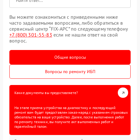
Вы можете ознакомиться с приведенными ниже
часто задаваемыми вопросами, либо обратиться в
сервисный центр “FIX-APC” по следующему телефону
+7 (800) 301-55-83
если не нашли ответ на свой
вопрос.
Общие вопросы
Вопросы по ремонту ИБП
Какие документы вы предоставляете?
На этапе приема устройства на диагностику и последующий
ремонт вам будет предоставлен заказ-наряд с указанием страховых
обязательств на ваше устройство. Далее, после выполнения работ
по ремонту техники, вы получите акт выполненных работ и
гарантийный талон.