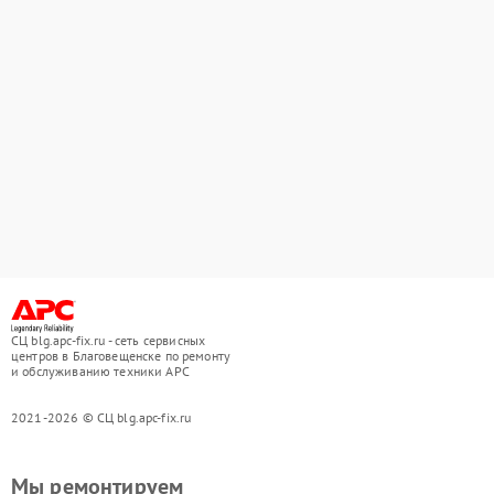
СЦ blg.apc-fix.ru - сеть сервисных
центров в Благовещенске по ремонту
и обслуживанию техники APC
2021-2026 © СЦ blg.apc-fix.ru
Мы ремонтируем