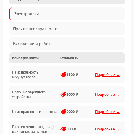
Электроника
Прочие неисправности
Включение и работа
Неисправности
Стоимость
Работа с нагрузкой
Неисправность
Звук и индикация
1500 ₽
Подробнее →
аккумулятора
Питание и режимы
Поломка зарядного
1000 ₽
Подробнее →
устройства
Интерфейсы и связь
Неисправность инвертора
2000 ₽
Подробнее →
Температура и эксплуатация
Повреждение входных/
500 ₽
Подробнее →
выходных разъемов
Механические повреждения