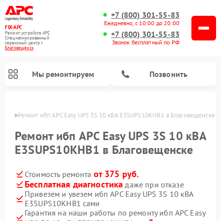
+7 (800) 301-55-83
Ежедневно, с 10:00 до 20:00
FIX-APC
+7 (800) 301-55-83
Ремонт устройств APC
Специализированный
Звонок бесплатный по РФ
cервисный центр г.
Благовещенск
Мы ремонтируем
Позвонить
енске
Ремонт ибп APC Easy UPS 3S 10 кВА E3SUPS10KHB1 в Благовещенске
Ремонт ибп APC Easy UPS 3S 10 кВА
E3SUPS10KHB1 в Благовещенске
от 375 руб.
Стоимость ремонта
Бесплатная диагностика
даже при отказе
Привезем и увезем ибп APC Easy UPS 3S 10 кВА
E3SUPS10KHB1 сами
Гарантия на наши работы по ремонту ибп APC Easy