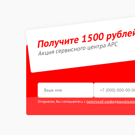
Получите 1500 рубле
Акция сервисного центра APC
Отправляя, Вы соглашаетесь с
политикой конфиденциально