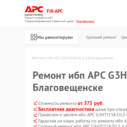
FIX-APC
Ремонт устройств APC
Специализированный cервисный центр г.
Благовещенск
Мы ремонтируем
Срочный ремонт
Це
PC в Благовещенске
Ремонт ибп APC G3HTI15K3ILS в Благовещенске
Ремонт ибп APC G3H
Благовещенске
от 375 руб.
Стоимость ремонта
Бесплатная диагностика
даже при отказ
Привезем и увезем ибп APC G3HTI15K3ILS
Гарантия на наши работы по ремонту ибп
Срочный ремонт ибп APC G3HTI15K3ILS в т