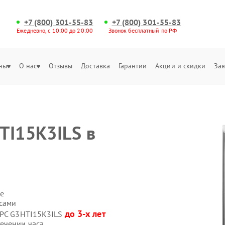
+7 (800) 301-55-83
+7 (800) 301-55-83
Ежедневно, с 10:00 до 20:00
Звонок бесплатный по РФ
ны
О нас
Отзывы
Доставка
Гарантии
Акции и скидки
Зая
TI15K3ILS в
е
 сами
до 3-х лет
 APC G3HTI15K3ILS
ечении часа