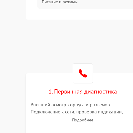
Питание и режимы
Интерфейсы и связь
Температура и эксплуатация
Механические повреждения
Механика
1. Первичная диагностика
Внешний осмотр корпуса и разъемов.
Подключение к сети, проверка индикации,
звуковых сигналов и кодов ошибок. Измерение
Подробнее
входного и выходного напряжения. Оценка