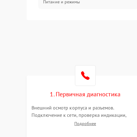
Питание и режимы
Интерфейсы и связь
Температура и эксплуатация
Механические повреждения
Механика
1. Первичная диагностика
Внешний осмотр корпуса и разъемов.
Подключение к сети, проверка индикации,
звуковых сигналов и кодов ошибок. Измерение
Подробнее
входного и выходного напряжения. Оценка