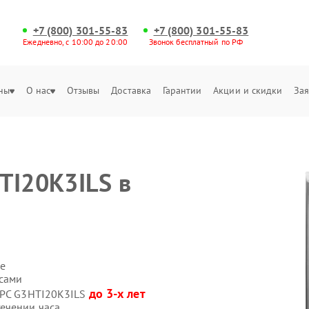
+7 (800) 301-55-83
+7 (800) 301-55-83
Ежедневно, с 10:00 до 20:00
Звонок бесплатный по РФ
ны
О нас
Отзывы
Доставка
Гарантии
Акции и скидки
Зая
TI20K3ILS в
е
 сами
до 3-х лет
 APC G3HTI20K3ILS
ечении часа