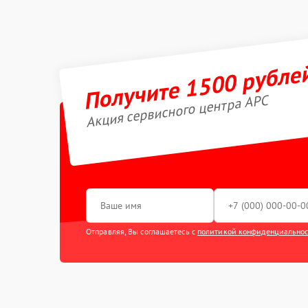
Получите 1500 рубле
Акция сервисного центра APC
Отправляя, Вы соглашаетесь с
политикой конфиденциально