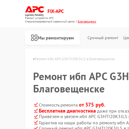
FIX-APC
Ремонт устройств APC
Специализированный cервисный центр г.
Благовещенск
Мы ремонтируем
Срочный ремонт
Це
PC в Благовещенске
Ремонт ибп APC G3HTI20K3ILS в Благовещенске
Ремонт ибп APC G3H
Благовещенске
от 375 руб.
Стоимость ремонта
Бесплатная диагностика
даже при отказ
Привезем и увезем ибп APC G3HTI20K3ILS
Гарантия на наши работы по ремонту ибп
Срочный ремонт ибп APC G3HTI20K3ILS в т