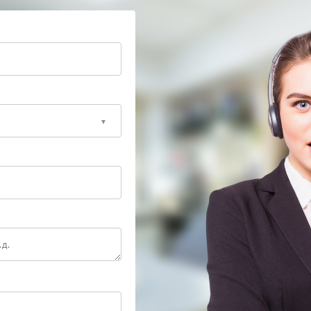
 когда индикация полностью теряет стабильность
пки управления. В сервисный центр APC обращаются и
 работе дисплея либо самопроизвольном
нентов ИБП снова работает без нареканий.