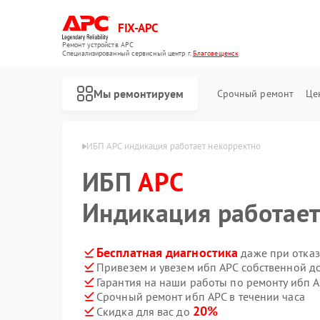
FIX-APC
Ремонт устройств APC
Специализированный cервисный центр г.
Благовещенск
Мы ремонтируем
Срочный ремонт
Це
PC в Благовещенске
ИБП APC индикация работает некорректно
ИБП
APC
Индикация работает
Бесплатная диагностика
даже при отказ
Привезем и увезем ибп APC собственной д
Гарантия на наши работы по ремонту ибп 
Срочный ремонт ибп APC в течении часа
20%
Скидка для вас до