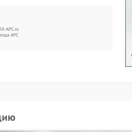
IX-APC.ru
енда APC
а.
яние способно привести к отключению техники в
роблема появляется после скачков напряжения или
тельно
ько минут.
ючения.
стия не перекрыты.
ремя запуска.
ацию, стоит обратиться в сервис APC. Мастера
цию
, заменяют поврежденные детали и устраняют