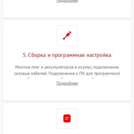
Подробнее
Восстановление поврежденных токоведущих дорожек и
замена реле.
5. Сборка и программная настройка
Монтаж плат и аккумуляторов в корпус, подключение
силовых кабелей. Подключение к ПК для программной
калибровки констант батареи, настройки порогов
Подробнее
срабатывания AVR и сброса счетчиков старения АКБ.