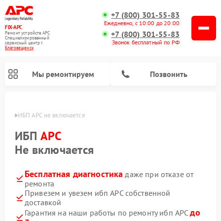
+7 (800) 301-55-83
Ежедневно, с 10:00 до 20:00
FIX-APC
+7 (800) 301-55-83
Ремонт устройств APC
Специализированный
Звонок бесплатный по РФ
cервисный центр г.
Благовещенск
Мы ремонтируем
Позвонить
енске
ИБП APC не включается
ИБП
APC
Не включается
Бесплатная диагностика
даже при отказе от
ремонта
Привезем и увезем ибп APC собственной
доставкой
до
Гарантия на наши работы по ремонту ибп APC