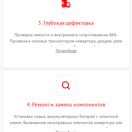
3. Глубокая дефектовка
Проверка емкости и внутреннего сопротивления АКБ.
Прозвонка силовых транзисторов инвертора, диодов, реле
переключения и трансформатора. Визуальный поиск вздутых
Подробнее
конденсаторов и прогаров на печатной плате.
4. Ремонт и замена компонентов
Установка новых аккумуляторных батарей с зачисткой
клемм. Выпаивание неисправных элементов инвертора или
цепи зарядки и монтаж новых радиодеталей.