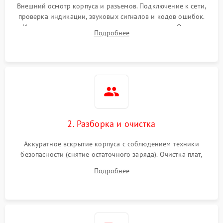
Внешний осмотр корпуса и разъемов. Подключение к сети,
проверка индикации, звуковых сигналов и кодов ошибок.
Измерение входного и выходного напряжения. Оценка
Подробнее
реакции ИБП на отключение основного питания без
нагрузки.
2. Разборка и очистка
Аккуратное вскрытие корпуса с соблюдением техники
безопасности (снятие остаточного заряда). Очистка плат,
радиаторов и кулеров от пыли с помощью сжатого воздуха
Подробнее
и кистей для предотвращения перегрева и замыканий.