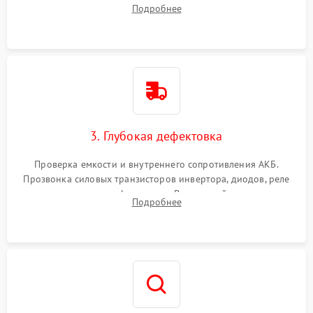
радиаторов и кулеров от пыли с помощью сжатого воздуха
Подробнее
и кистей для предотвращения перегрева и замыканий.
3. Глубокая дефектовка
Проверка емкости и внутреннего сопротивления АКБ.
Прозвонка силовых транзисторов инвертора, диодов, реле
переключения и трансформатора. Визуальный поиск вздутых
Подробнее
конденсаторов и прогаров на печатной плате.