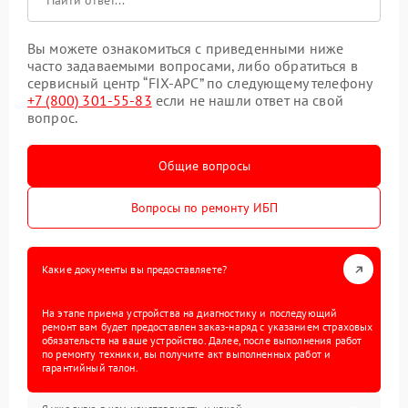
Вы можете ознакомиться с приведенными ниже
часто задаваемыми вопросами, либо обратиться в
сервисный центр “FIX-APC” по следующему телефону
+7 (800) 301-55-83
если не нашли ответ на свой
вопрос.
Общие вопросы
Вопросы по ремонту ИБП
Какие документы вы предоставляете?
На этапе приема устройства на диагностику и последующий
ремонт вам будет предоставлен заказ-наряд с указанием страховых
обязательств на ваше устройство. Далее, после выполнения работ
по ремонту техники, вы получите акт выполненных работ и
гарантийный талон.