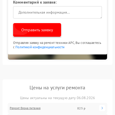
Комментарий к заявке:
исключаете риск повторного выхода из строя
контроллера мониторинга.
Отправить заявку
Отправляя заявку на ремонт техники APC, Вы соглашаетесь
с
Политикой конфиденциальности
Цены на услуги ремонта
Цены актуальны на текущую дату 06.08.2026
Ремонт блока питания
825 р