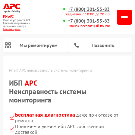
+7 (800) 301-55-83
Ежедневно, с 10:00 до 20:00
FIX-APC
+7 (800) 301-55-83
Ремонт устройств APC
Специализированный
Звонок бесплатный по РФ
cервисный центр г.
Благовещенск
Мы ремонтируем
Позвонить
енске
ИБП APC неисправность системы мониторинга
ИБП
APC
Неисправность системы
мониторинга
Бесплатная диагностика
даже при отказе от
ремонта
Привезем и увезем ибп APC собственной
доставкой