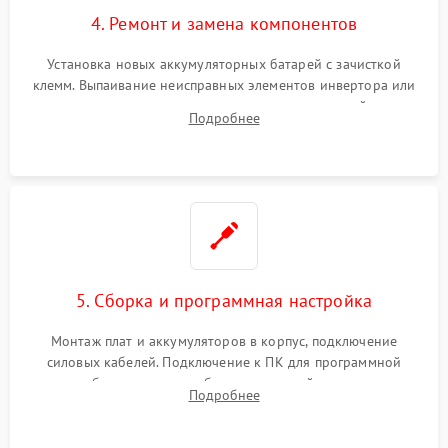
4. Ремонт и замена компонентов
Установка новых аккумуляторных батарей с зачисткой
клемм. Выпаивание неисправных элементов инвертора или
цепи зарядки и монтаж новых радиодеталей.
Подробнее
Восстановление поврежденных токоведущих дорожек и
замена реле.
5. Сборка и программная настройка
Монтаж плат и аккумуляторов в корпус, подключение
силовых кабелей. Подключение к ПК для программной
калибровки констант батареи, настройки порогов
Подробнее
срабатывания AVR и сброса счетчиков старения АКБ.