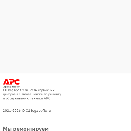
СЦ blg.apc-fix.ru - сеть сервисных
центров в Благовещенске по ремонту
и обслуживанию техники APC
2021-2026 © СЦ blg.apc-fix.ru
Мы ремонтируем