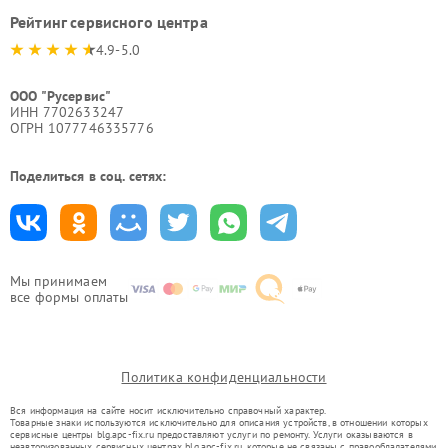
Рейтинг сервисного центра
4.9-5.0
ООО "Русервис"
ИНН 7702633247
ОГРН 1077746335776
Поделиться в соц. сетях:
Мы принимаем
все формы оплаты
Политика конфиденциальности
Вся информация на сайте носит исключительно справочный характер.
Товарные знаки используются исключительно для описания устройств, в отношении которых
сервисные центры blg.apc-fix.ru предоставляют услуги по ремонту. Услуги оказываются в
неавторизованных сервисных центрах blg.apc-fix.ru, которые не связаны с правообладателями