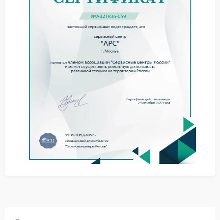
переключения на батарею происходили.
Команды на выключение подключенного
оборудования через агент мониторинга не
выполняются.
Перед обращением к профессионалам можно
выполнить простую процедуру: отключить все
кабели интерфейса, обесточить ИБП APC на 10
минут, затем включить заново. Если данные снова не
появились, проблема находится в управляющем
контроллере или элементах обвязки.
Самостоятельное вмешательство во внутренние
цепи без схемотехнической подготовки приведет к
полной неработоспособности платы управления.
Качественный ремонт APC выполняется только в
условиях специализированной мастерской.
Инженеры сервисного центра APC проводят замену
микроконтроллера, перепрошивку постоянной
памяти и тестирование всех интерфейсных
микросхем. После диагностики клиент получает
точный вердикт с перечнем неисправных
компонентов. Восстановление системы
мониторинга требует применения оригинальных