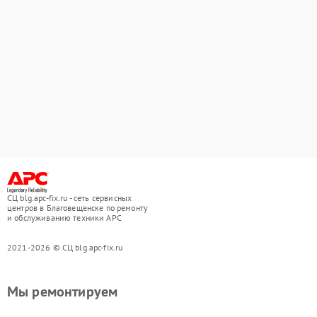
СЦ blg.apc-fix.ru - сеть сервисных
центров в Благовещенске по ремонту
и обслуживанию техники APC
2021-2026 © СЦ blg.apc-fix.ru
Мы ремонтируем