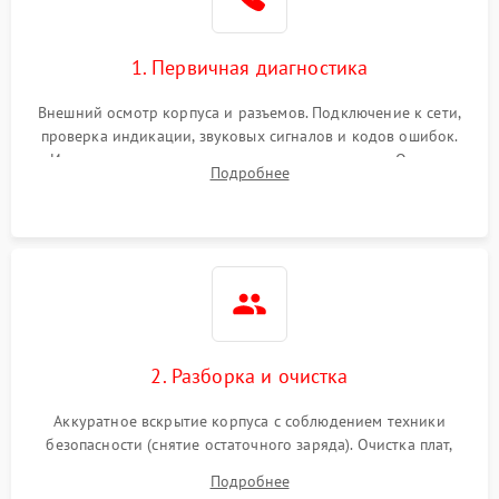
1. Первичная диагностика
Внешний осмотр корпуса и разъемов. Подключение к сети,
проверка индикации, звуковых сигналов и кодов ошибок.
Измерение входного и выходного напряжения. Оценка
Подробнее
реакции ИБП на отключение основного питания без
нагрузки.
2. Разборка и очистка
Аккуратное вскрытие корпуса с соблюдением техники
безопасности (снятие остаточного заряда). Очистка плат,
радиаторов и кулеров от пыли с помощью сжатого воздуха
Подробнее
и кистей для предотвращения перегрева и замыканий.