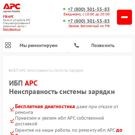
+7 (800) 301-55-83
Ежедневно, с 10:00 до 20:00
FIX-APC
+7 (800) 301-55-83
Ремонт устройств APC
Специализированный
Звонок бесплатный по РФ
cервисный центр г.
Благовещенск
Мы ремонтируем
Позвонить
енске
ИБП APC неисправность системы зарядки
ИБП
APC
Неисправность системы зарядки
Бесплатная диагностика
даже при отказе от
ремонта
Привезем и увезем ибп APC собственной
доставкой
до
Гарантия на наши работы по ремонту ибп APC