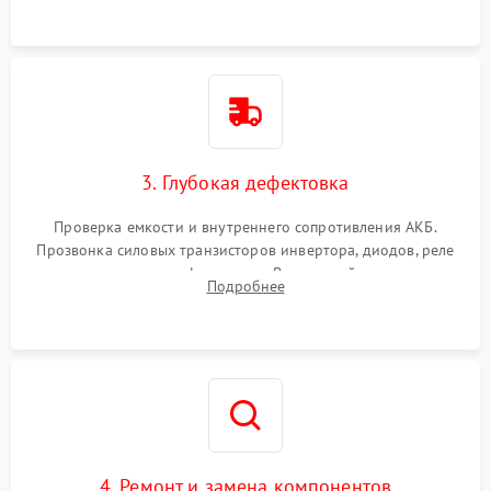
3. Глубокая дефектовка
Проверка емкости и внутреннего сопротивления АКБ.
Прозвонка силовых транзисторов инвертора, диодов, реле
переключения и трансформатора. Визуальный поиск вздутых
Подробнее
конденсаторов и прогаров на печатной плате.
4. Ремонт и замена компонентов