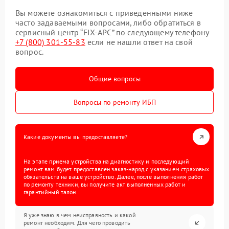
Вы можете ознакомиться с приведенными ниже
часто задаваемыми вопросами, либо обратиться в
сервисный центр “FIX-APC” по следующему телефону
+7 (800) 301-55-83
если не нашли ответ на свой
вопрос.
Общие вопросы
Вопросы по ремонту ИБП
Какие документы вы предоставляете?
На этапе приема устройства на диагностику и последующий
ремонт вам будет предоставлен заказ-наряд с указанием страховых
обязательств на ваше устройство. Далее, после выполнения работ
по ремонту техники, вы получите акт выполненных работ и
гарантийный талон.
Я уже знаю в чем неисправность и какой
ремонт необходим. Для чего проводить