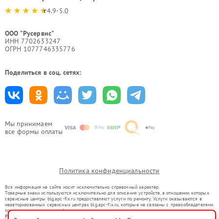
4.9-5.0
ООО "Русервис"
ИНН 7702633247
ОГРН 1077746335776
Поделиться в соц. сетях:
Мы принимаем
все формы оплаты
Политика конфиденциальности
Вся информация на сайте носит исключительно справочный характер.
Товарные знаки используются исключительно для описания устройств, в отношении которых
сервисные центры blg.apc-fix.ru предоставляют услуги по ремонту. Услуги оказываются в
неавторизованных сервисных центрах blg.apc-fix.ru, которые не связаны с правообладателями
товарных знаков или их официальными представителями.
Ремонт осуществляется для устройств, уже введенных в гражданский оборот в соответствии