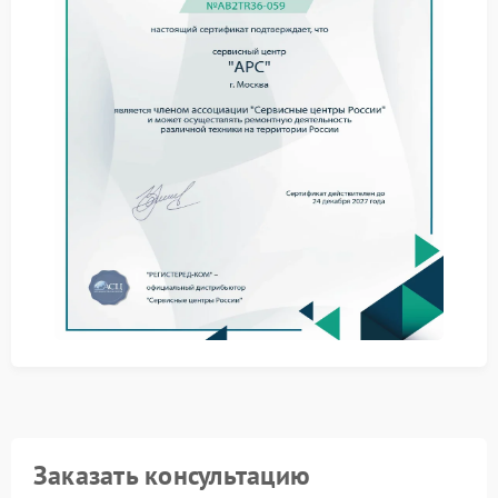
Перед обращением в сервис стоит оценить базовые
моменты и исключить простые причины.
проверить кабель и розетку;
перезапустить ИБП;
убедиться в отсутствии перегрузки;
оценить состояние аккумулятора.
При сохранении проблемы требуется ремонт APC,
так как самостоятельные действия не решают
ситуацию полностью.
Сервис APC предполагает диагностику платы
зарядки и замену элементов, отвечающих за
накопление энергии.
Обращение в сервисный центр APC дает
возможность устранить неисправность с учетом
особенностей конструкции и подобрать
подходящие комплектующие.
Компания FIX-APC занимается такими задачами,
обеспечивая точную настройку системы зарядки и
стабильную работу оборудования.
Заказать консультацию