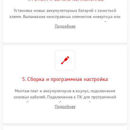
Установка новых аккумуляторных батарей с зачисткой
клемм. Выпаивание неисправных элементов инвертора или
цепи зарядки и монтаж новых радиодеталей.
Подробнее
Восстановление поврежденных токоведущих дорожек и
замена реле.
5. Сборка и программная настройка
Монтаж плат и аккумуляторов в корпус, подключение
силовых кабелей. Подключение к ПК для программной
калибровки констант батареи, настройки порогов
Подробнее
срабатывания AVR и сброса счетчиков старения АКБ.