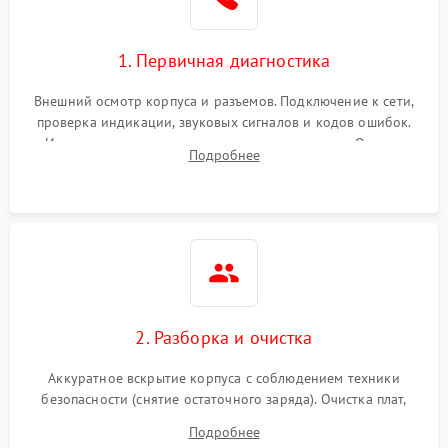
1. Первичная диагностика
Внешний осмотр корпуса и разъемов. Подключение к сети,
проверка индикации, звуковых сигналов и кодов ошибок.
Измерение входного и выходного напряжения. Оценка
Подробнее
реакции ИБП на отключение основного питания без
нагрузки.
2. Разборка и очистка
Аккуратное вскрытие корпуса с соблюдением техники
безопасности (снятие остаточного заряда). Очистка плат,
радиаторов и кулеров от пыли с помощью сжатого воздуха
Подробнее
и кистей для предотвращения перегрева и замыканий.