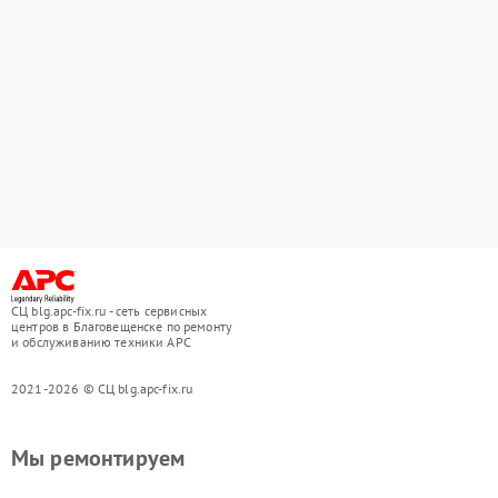
СЦ blg.apc-fix.ru - сеть сервисных
центров в Благовещенске по ремонту
и обслуживанию техники APC
2021-2026 © СЦ blg.apc-fix.ru
Мы ремонтируем