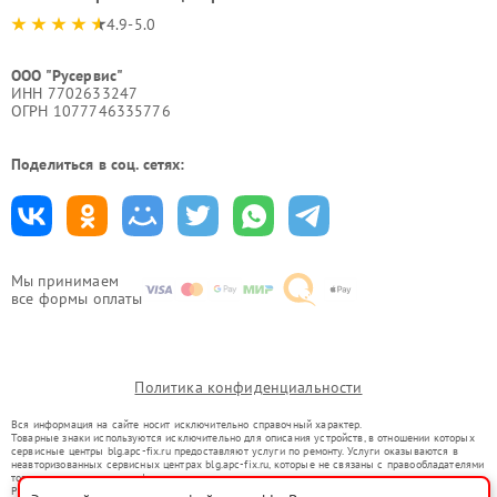
4.9-5.0
ООО "Русервис"
ИНН 7702633247
ОГРН 1077746335776
Поделиться в соц. сетях:
Мы принимаем
все формы оплаты
Политика конфиденциальности
Вся информация на сайте носит исключительно справочный характер.
Товарные знаки используются исключительно для описания устройств, в отношении которых
сервисные центры blg.apc-fix.ru предоставляют услуги по ремонту. Услуги оказываются в
неавторизованных сервисных центрах blg.apc-fix.ru, которые не связаны с правообладателями
товарных знаков или их официальными представителями.
Ремонт осуществляется для устройств, уже введенных в гражданский оборот в соответствии