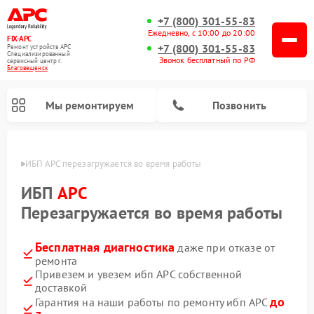
+7 (800) 301-55-83
Ежедневно, с 10:00 до 20:00
FIX-APC
+7 (800) 301-55-83
Ремонт устройств APC
Специализированный
Звонок бесплатный по РФ
cервисный центр г.
Благовещенск
Мы ремонтируем
Позвонить
енске
ИБП APC перезагружается во время работы
ИБП
APC
Перезагружается во время работы
Бесплатная диагностика
даже при отказе от
ремонта
Привезем и увезем ибп APC собственной
доставкой
до
Гарантия на наши работы по ремонту ибп APC