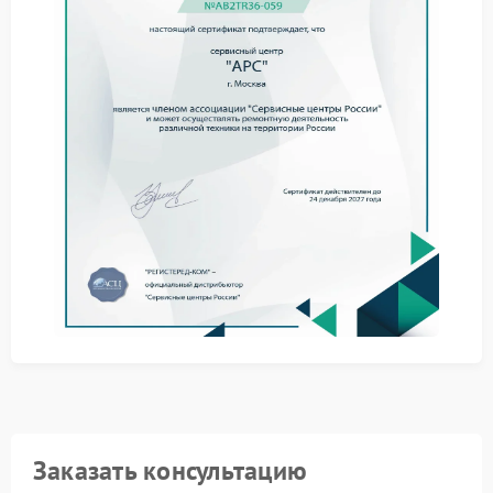
Причины могут быть разными:
износ аккумулятора;
перегрузка по мощности;
внутренние повреждения платы.
Не стоит продолжать эксплуатацию при
повторяющихся перезапусках. Ремонт APC позволит
заменить изношенные элементы и вернуть
стабильность системе.
Обратившись в сервис APC, владелец получает
диагностику и точное определение проблемы. В
сервисном центре APC выполняют замену
аккумуляторов, элементов схемы и настраивают
параметры работы. После проведенных работ ИБП
снова функционирует надежно и предсказуемо,
обеспечивая защиту оборудования.
Заказать консультацию