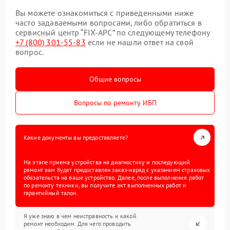
Вы можете ознакомиться с приведенными ниже
часто задаваемыми вопросами, либо обратиться в
сервисный центр “FIX-APC” по следующему телефону
+7 (800) 301-55-83
если не нашли ответ на свой
вопрос.
Общие вопросы
Вопросы по ремонту ИБП
Какие документы вы предоставляете?
На этапе приема устройства на диагностику и последующий
ремонт вам будет предоставлен заказ-наряд с указанием страховых
обязательств на ваше устройство. Далее, после выполнения работ
по ремонту техники, вы получите акт выполненных работ и
гарантийный талон.
Я уже знаю в чем неисправность и какой
ремонт необходим. Для чего проводить