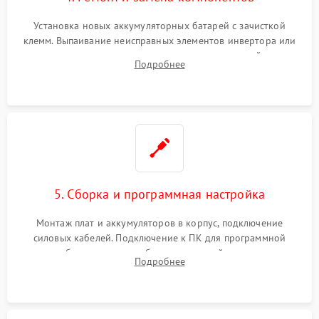
Установка новых аккумуляторных батарей с зачисткой
клемм. Выпаивание неисправных элементов инвертора или
цепи зарядки и монтаж новых радиодеталей.
Подробнее
Восстановление поврежденных токоведущих дорожек и
замена реле.
5. Сборка и программная настройка
Монтаж плат и аккумуляторов в корпус, подключение
силовых кабелей. Подключение к ПК для программной
калибровки констант батареи, настройки порогов
Подробнее
срабатывания AVR и сброса счетчиков старения АКБ.