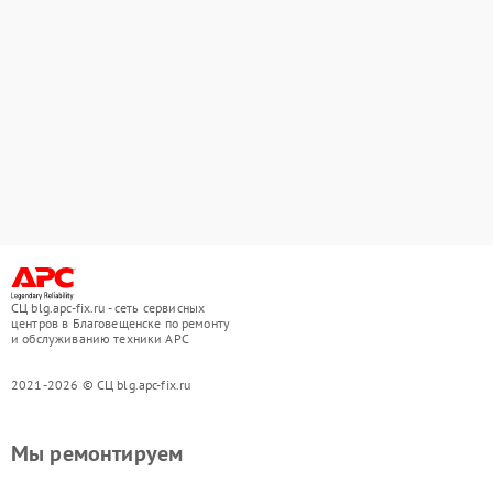
СЦ blg.apc-fix.ru - сеть сервисных
центров в Благовещенске по ремонту
и обслуживанию техники APC
2021-2026 © СЦ blg.apc-fix.ru
Мы ремонтируем