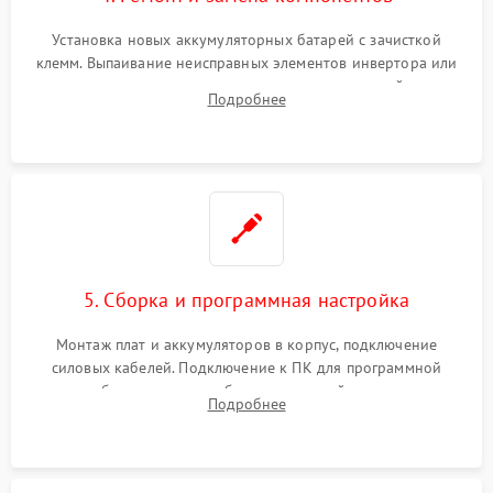
Установка новых аккумуляторных батарей с зачисткой
клемм. Выпаивание неисправных элементов инвертора или
цепи зарядки и монтаж новых радиодеталей.
Подробнее
Восстановление поврежденных токоведущих дорожек и
замена реле.
5. Сборка и программная настройка
Монтаж плат и аккумуляторов в корпус, подключение
силовых кабелей. Подключение к ПК для программной
калибровки констант батареи, настройки порогов
Подробнее
срабатывания AVR и сброса счетчиков старения АКБ.