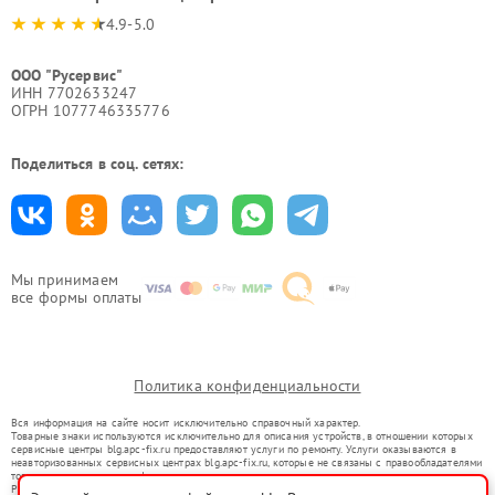
4.9-5.0
ООО "Русервис"
ИНН 7702633247
ОГРН 1077746335776
Поделиться в соц. сетях:
Мы принимаем
все формы оплаты
Политика конфиденциальности
Вся информация на сайте носит исключительно справочный характер.
Товарные знаки используются исключительно для описания устройств, в отношении которых
сервисные центры blg.apc-fix.ru предоставляют услуги по ремонту. Услуги оказываются в
неавторизованных сервисных центрах blg.apc-fix.ru, которые не связаны с правообладателями
товарных знаков или их официальными представителями.
Ремонт осуществляется для устройств, уже введенных в гражданский оборот в соответствии