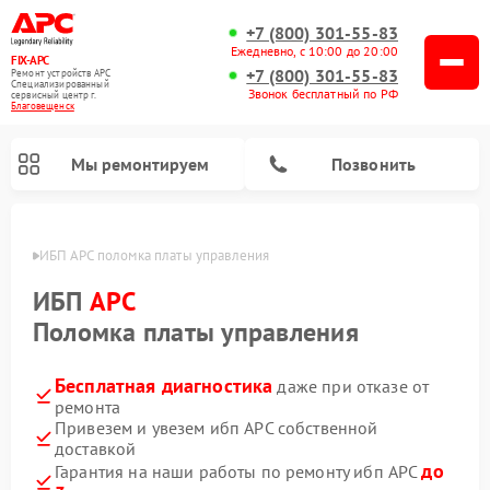
+7 (800) 301-55-83
Ежедневно, с 10:00 до 20:00
FIX-APC
+7 (800) 301-55-83
Ремонт устройств APC
Специализированный
Звонок бесплатный по РФ
cервисный центр г.
Благовещенск
Мы ремонтируем
Позвонить
енске
ИБП APC поломка платы управления
ИБП
APC
Поломка платы управления
Бесплатная диагностика
даже при отказе от
ремонта
Привезем и увезем ибп APC собственной
доставкой
до
Гарантия на наши работы по ремонту ибп APC