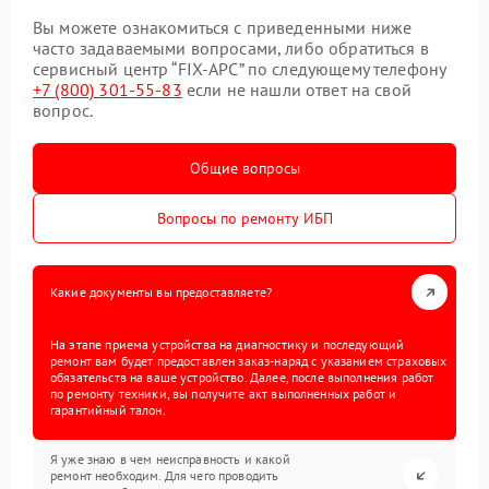
Вы можете ознакомиться с приведенными ниже
часто задаваемыми вопросами, либо обратиться в
сервисный центр “FIX-APC” по следующему телефону
+7 (800) 301-55-83
если не нашли ответ на свой
вопрос.
Общие вопросы
Вопросы по ремонту ИБП
Какие документы вы предоставляете?
На этапе приема устройства на диагностику и последующий
ремонт вам будет предоставлен заказ-наряд с указанием страховых
обязательств на ваше устройство. Далее, после выполнения работ
по ремонту техники, вы получите акт выполненных работ и
гарантийный талон.
Я уже знаю в чем неисправность и какой
ремонт необходим. Для чего проводить