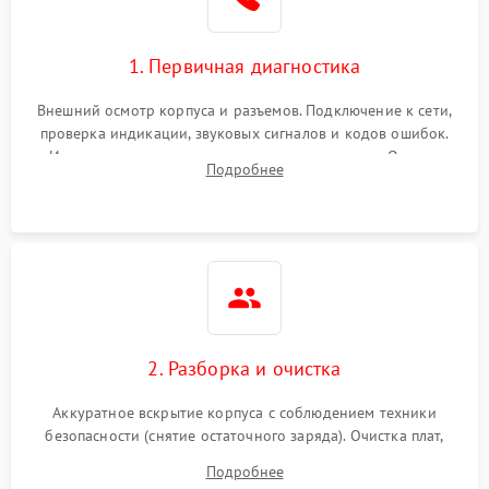
1. Первичная диагностика
Внешний осмотр корпуса и разъемов. Подключение к сети,
проверка индикации, звуковых сигналов и кодов ошибок.
Измерение входного и выходного напряжения. Оценка
Подробнее
реакции ИБП на отключение основного питания без
нагрузки.
2. Разборка и очистка
Аккуратное вскрытие корпуса с соблюдением техники
безопасности (снятие остаточного заряда). Очистка плат,
радиаторов и кулеров от пыли с помощью сжатого воздуха
Подробнее
и кистей для предотвращения перегрева и замыканий.