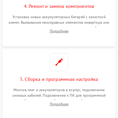
4. Ремонт и замена компонентов
Установка новых аккумуляторных батарей с зачисткой
клемм. Выпаивание неисправных элементов инвертора или
цепи зарядки и монтаж новых радиодеталей.
Подробнее
Восстановление поврежденных токоведущих дорожек и
замена реле.
5. Сборка и программная настройка
Монтаж плат и аккумуляторов в корпус, подключение
силовых кабелей. Подключение к ПК для программной
калибровки констант батареи, настройки порогов
Подробнее
срабатывания AVR и сброса счетчиков старения АКБ.