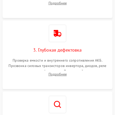
радиаторов и кулеров от пыли с помощью сжатого воздуха
Подробнее
и кистей для предотвращения перегрева и замыканий.
3. Глубокая дефектовка
Проверка емкости и внутреннего сопротивления АКБ.
Прозвонка силовых транзисторов инвертора, диодов, реле
переключения и трансформатора. Визуальный поиск вздутых
Подробнее
конденсаторов и прогаров на печатной плате.