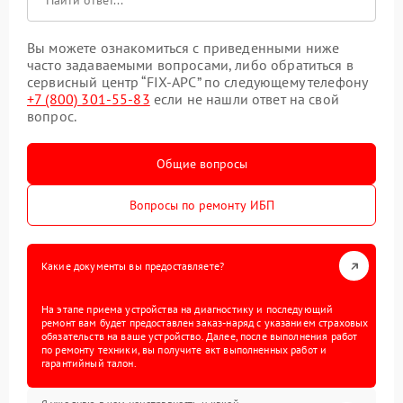
Вы можете ознакомиться с приведенными ниже
часто задаваемыми вопросами, либо обратиться в
сервисный центр “FIX-APC” по следующему телефону
+7 (800) 301-55-83
если не нашли ответ на свой
вопрос.
Общие вопросы
Вопросы по ремонту ИБП
Какие документы вы предоставляете?
На этапе приема устройства на диагностику и последующий
ремонт вам будет предоставлен заказ-наряд с указанием страховых
обязательств на ваше устройство. Далее, после выполнения работ
по ремонту техники, вы получите акт выполненных работ и
гарантийный талон.