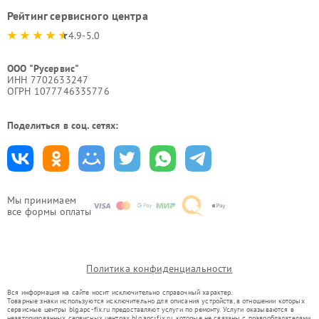
Рейтинг сервисного центра
4.9-5.0
ООО "Русервис"
ИНН 7702633247
ОГРН 1077746335776
Поделиться в соц. сетях:
Мы принимаем
все формы оплаты
Политика конфиденциальности
Вся информация на сайте носит исключительно справочный характер.
Товарные знаки используются исключительно для описания устройств, в отношении которых
сервисные центры blg.apc-fix.ru предоставляют услуги по ремонту. Услуги оказываются в
неавторизованных сервисных центрах blg.apc-fix.ru, которые не связаны с правообладателями