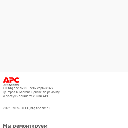
СЦ blg.apc-fix.ru - сеть сервисных
центров в Благовещенске по ремонту
и обслуживанию техники APC
2021-2026 © СЦ blg.apc-fix.ru
Мы ремонтируем