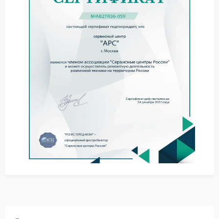
Перед обращением к специалистам стоит
выполнить простые действия:
Отключить устройство от сети
Проверить внешние кабели
Исключить перегрузку
Однако сервис APC требуется для точного
выявления повреждений внутри корпуса и их
устранения.
Обращение в сервисный центр
Сервисный центр APC проводит диагностику
состояния проводников и замену поврежденных
участков. Используются надежные комплектующие,
что обеспечивает стабильную работу устройства
после ремонта.
Своевременное обращение в сервисный центр APC
снижает риск дополнительных неисправностей. При
первых признаках проблемы лучше обратиться к