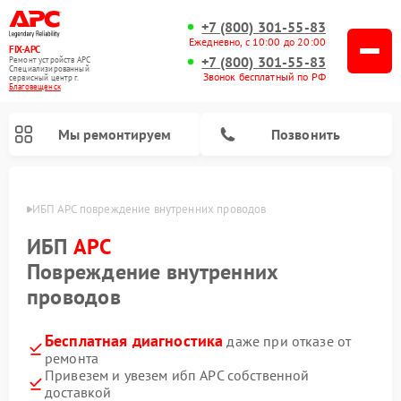
+7 (800) 301-55-83
Ежедневно, с 10:00 до 20:00
FIX-APC
+7 (800) 301-55-83
Ремонт устройств APC
Специализированный
Звонок бесплатный по РФ
cервисный центр г.
Благовещенск
Мы ремонтируем
Позвонить
енске
ИБП APC повреждение внутренних проводов
ИБП
APC
Повреждение внутренних
проводов
Бесплатная диагностика
даже при отказе от
ремонта
Привезем и увезем ибп APC собственной
доставкой