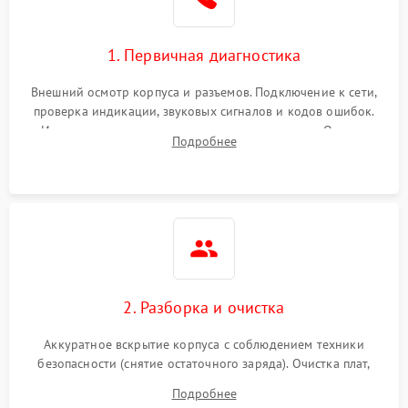
1. Первичная диагностика
Внешний осмотр корпуса и разъемов. Подключение к сети,
проверка индикации, звуковых сигналов и кодов ошибок.
Измерение входного и выходного напряжения. Оценка
Подробнее
реакции ИБП на отключение основного питания без
нагрузки.
2. Разборка и очистка
Аккуратное вскрытие корпуса с соблюдением техники
безопасности (снятие остаточного заряда). Очистка плат,
радиаторов и кулеров от пыли с помощью сжатого воздуха
Подробнее
и кистей для предотвращения перегрева и замыканий.