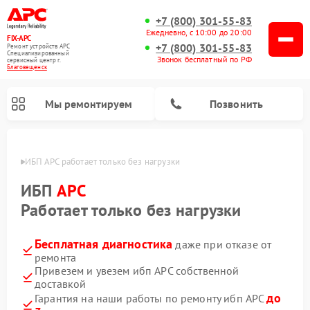
+7 (800) 301-55-83
Ежедневно, с 10:00 до 20:00
FIX-APC
+7 (800) 301-55-83
Ремонт устройств APC
Специализированный
Звонок бесплатный по РФ
cервисный центр г.
Благовещенск
Мы ремонтируем
Позвонить
енске
ИБП APC работает только без нагрузки
ИБП
APC
Работает только без нагрузки
Бесплатная диагностика
даже при отказе от
ремонта
Привезем и увезем ибп APC собственной
доставкой
до
Гарантия на наши работы по ремонту ибп APC