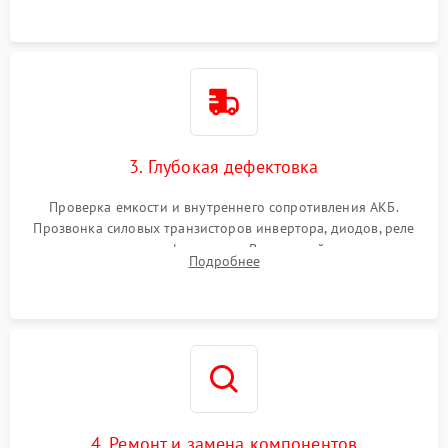
3. Глубокая дефектовка
Проверка емкости и внутреннего сопротивления АКБ.
Прозвонка силовых транзисторов инвертора, диодов, реле
переключения и трансформатора. Визуальный поиск вздутых
Подробнее
конденсаторов и прогаров на печатной плате.
4. Ремонт и замена компонентов