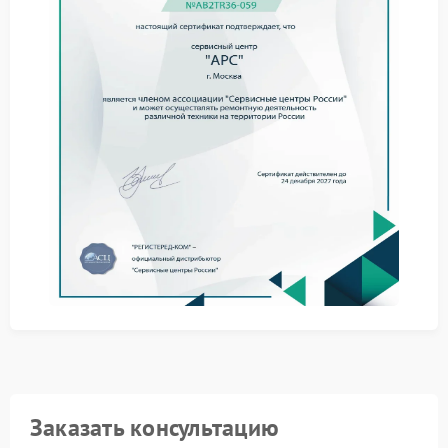
Что можно сделать
самостоятельно
Не стоит подключать к ИБП оборудование с
высоким энергопотреблением сразу после запуска.
Дополнительная нагрузка на изношенные
компоненты способна ускорить повреждение
электроники.
отключить всю подключенную технику;
очистить вентиляционные отверстия;
убедиться в надежности кабелей;
не вскрывать корпус самостоятельно.
При ремонте APC мастера меняют аккумуляторы,
устраняют перегрев силовых компонентов и
тестируют работу устройства под нагрузкой. После
таких работ вероятность повторного отключения
заметно снижается.
Ремонт в мастерской
Заказать консультацию