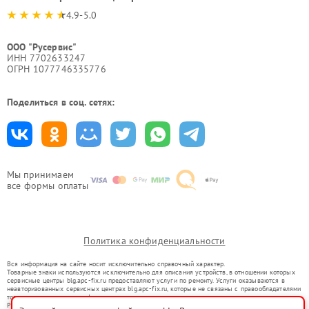
4.9-5.0
ООО "Русервис"
ИНН 7702633247
ОГРН 1077746335776
Поделиться в соц. сетях:
Мы принимаем
все формы оплаты
Политика конфиденциальности
Вся информация на сайте носит исключительно справочный характер.
Товарные знаки используются исключительно для описания устройств, в отношении которых
сервисные центры blg.apc-fix.ru предоставляют услуги по ремонту. Услуги оказываются в
неавторизованных сервисных центрах blg.apc-fix.ru, которые не связаны с правообладателями
товарных знаков или их официальными представителями.
Ремонт осуществляется для устройств, уже введенных в гражданский оборот в соответствии