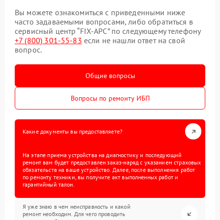
Вы можете ознакомиться с приведенными ниже
часто задаваемыми вопросами, либо обратиться в
сервисный центр “FIX-APC” по следующему телефону
+7 (800) 301-55-83
если не нашли ответ на свой
вопрос.
Общие вопросы
Вопросы по ремонту ИБП
Какие документы вы предоставляете?
На этапе приема устройства на диагностику и последующий
ремонт вам будет предоставлен заказ-наряд с указанием страховых
обязательств на ваше устройство. Далее, после выполнения работ
по ремонту техники, вы получите акт выполненных работ и
гарантийный талон.
Я уже знаю в чем неисправность и какой
ремонт необходим. Для чего проводить