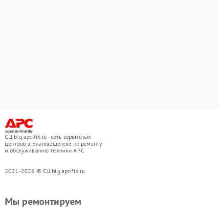
СЦ blg.apc-fix.ru - сеть сервисных
центров в Благовещенске по ремонту
и обслуживанию техники APC
2021-2026 © СЦ blg.apc-fix.ru
Мы ремонтируем