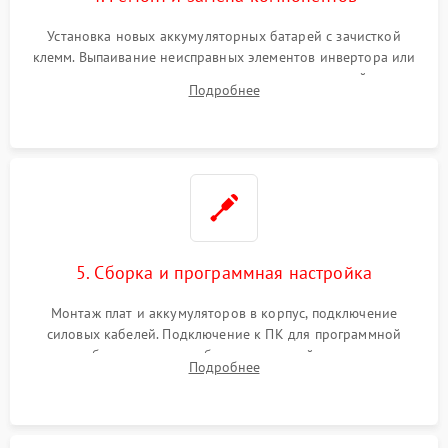
Установка новых аккумуляторных батарей с зачисткой
клемм. Выпаивание неисправных элементов инвертора или
цепи зарядки и монтаж новых радиодеталей.
Подробнее
Восстановление поврежденных токоведущих дорожек и
замена реле.
5. Сборка и программная настройка
Монтаж плат и аккумуляторов в корпус, подключение
силовых кабелей. Подключение к ПК для программной
калибровки констант батареи, настройки порогов
Подробнее
срабатывания AVR и сброса счетчиков старения АКБ.