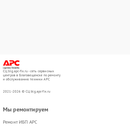
СЦ blg.apc-fix.ru - сеть сервисных
центров в Благовещенске по ремонту
и обслуживанию техники APC
2021-2026 © СЦ blg.apc-fix.ru
Мы ремонтируем
Ремонт ИБП APC