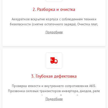
2. Разборка и очистка
Аккуратное вскрытие корпуса с соблюдением техники
безопасности (снятие остаточного заряда). Очистка плат,
радиаторов и кулеров от пыли с помощью сжатого воздуха
Подробнее
и кистей для предотвращения перегрева и замыканий.
3. Глубокая дефектовка
Проверка емкости и внутреннего сопротивления АКБ.
Прозвонка силовых транзисторов инвертора, диодов, реле
переключения и трансформатора. Визуальный поиск вздутых
Подробнее
конденсаторов и прогаров на печатной плате.