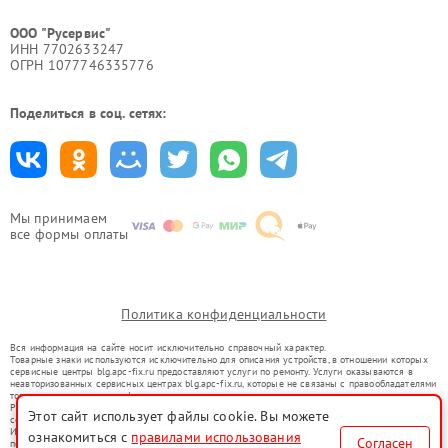
ООО "Русервис"
ИНН 7702633247
ОГРН 1077746335776
Поделиться в соц. сетях:
Мы принимаем
все формы оплаты
Политика конфиденциальности
Вся информация на сайте носит исключительно справочный характер.
Товарные знаки используются исключительно для описания устройств, в отношении которых
сервисные центры blg.apc-fix.ru предоставляют услуги по ремонту. Услуги оказываются в
неавторизованных сервисных центрах blg.apc-fix.ru, которые не связаны с правообладателями
товарных знаков или их официальными представителями.
Ремонт осуществляется для устройств, уже введенных в гражданский оборот в соответствии
Этот сайт использует файлы cookie. Вы можете
со статьей 1487 ГК РФ.
Использование товарных знаков не преследует цели индивидуализации услуг или введения
ознакомиться с
правилами использования
Согласен
потребителей в заблуждение, а служит для информирования о предоставляемых услугах по