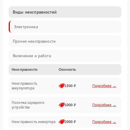
Виды неисправностей
Электроника
Прочие неисправности
Включение и работа
Неисправности
Стоимость
Работа с нагрузкой
Неисправность
Звук и индикация
1500 ₽
Подробнее →
аккумулятора
Питание и режимы
Поломка зарядного
1000 ₽
Подробнее →
устройства
Интерфейсы и связь
Неисправность инвертора
2000 ₽
Подробнее →
Температура и эксплуатация