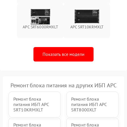
Поломка системы защиты
1000 ₽
Подробнее →
от перегрузок
APC SRT6000RMXLT
APC SRT10KRMXLT
Неисправность системы
защиты от короткого
1500 ₽
Подробнее →
замыкания
Показать все модели
Повреждение системы
1000 ₽
Подробнее →
защиты от перегрева
Неисправность системы
защиты от
1500 ₽
Подробнее →
перенапряжения
Ремонт блока питания на других ИБП APC
Ремонт блока
Ремонт блока
питания ИБП APC
питания ИБП APC
SRT10KRMXLT
SRT8000XLT
Ремонт блока
Ремонт блока