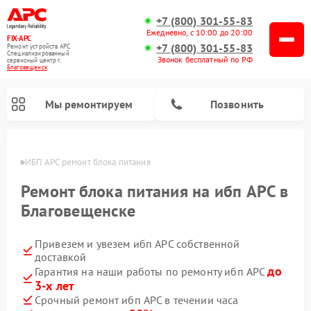
+7 (800) 301-55-83
Ежедневно, с 10:00 до 20:00
FIX-APC
+7 (800) 301-55-83
Ремонт устройств APC
Специализированный
Звонок бесплатный по РФ
cервисный центр г.
Благовещенск
Мы ремонтируем
Позвонить
енске
ИБП APC ремонт блока питания
Ремонт блока питания на ибп APC в
Благовещенске
Привезем и увезем ибп APC собственной
доставкой
до
Гарантия на наши работы по ремонту ибп APC
3-х лет
Срочный ремонт ибп APC в течении часа