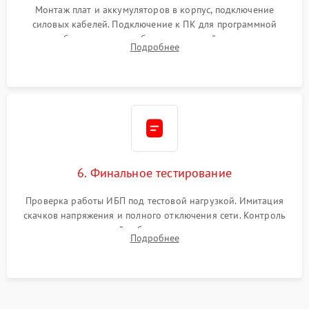
Монтаж плат и аккумуляторов в корпус, подключение
силовых кабелей. Подключение к ПК для программной
калибровки констант батареи, настройки порогов
Подробнее
срабатывания AVR и сброса счетчиков старения АКБ.
6. Финальное тестирование
Проверка работы ИБП под тестовой нагрузкой. Имитация
скачков напряжения и полного отключения сети. Контроль
времени автономной работы, температурного режима и
Подробнее
корректности формы выходного сигнала.