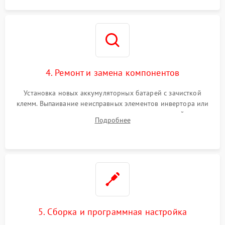
4. Ремонт и замена компонентов
Установка новых аккумуляторных батарей с зачисткой
клемм. Выпаивание неисправных элементов инвертора или
цепи зарядки и монтаж новых радиодеталей.
Подробнее
Восстановление поврежденных токоведущих дорожек и
замена реле.
5. Сборка и программная настройка