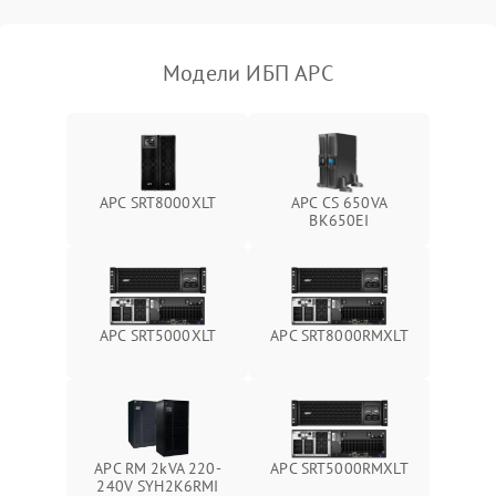
Поломка фильтров
1000 ₽
Подробнее →
(EMI/EMC)
Модели ИБП APC
Неисправность системы
1500 ₽
Подробнее →
защиты
Неисправность системы
2000 ₽
Подробнее →
стабилизации
APC SRT8000XLT
APC CS 650VA
BK650EI
Поломка системы
автоматического
1500 ₽
Подробнее →
переключения
Неисправность системы
APC SRT5000XLT
APC SRT8000RMXLT
1500 ₽
Подробнее →
мониторинга
Повреждение внутренних
500 ₽
Подробнее →
проводов
APC RM 2kVA 220-
APC SRT5000RMXLT
Неисправность системы
240V SYH2K6RMI
1500 ₽
Подробнее →
зарядки