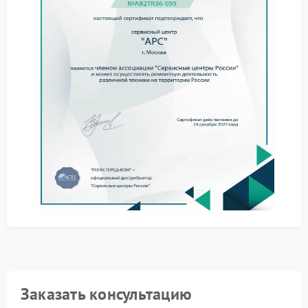
перегревом или нестабильным напряжением в сети.
Дополнительным фактором становится изношенная
батарея.
Для снижения риска соблюдайте простые меры:
не превышайте допустимую нагрузку;
обеспечьте хорошую вентиляцию;
контролируйте состояние аккумулятора.
Даже при соблюдении этих условий сервис APC
требуется при появлении повторяющихся звуков.
Обращение в сервисный центр
Когда щелчки становятся постоянными,
оптимальным решением становится сервисный
центр APC. Специалисты проводят диагностику,
выявляют причину и выполняют ремонт с заменой
изношенных компонентов.
Заказать консультацию