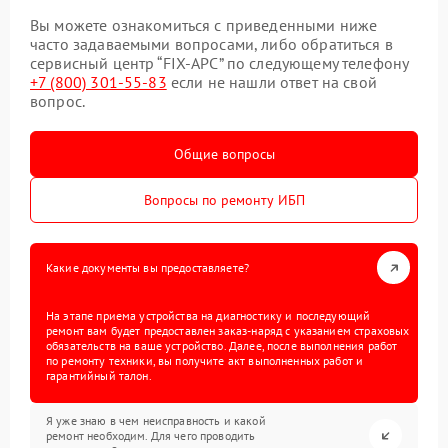
Вы можете ознакомиться с приведенными ниже
часто задаваемыми вопросами, либо обратиться в
сервисный центр “FIX-APC” по следующему телефону
+7 (800) 301-55-83
если не нашли ответ на свой
вопрос.
Общие вопросы
Вопросы по ремонту ИБП
Какие документы вы предоставляете?
На этапе приема устройства на диагностику и последующий
ремонт вам будет предоставлен заказ-наряд с указанием страховых
обязательств на ваше устройство. Далее, после выполнения работ
по ремонту техники, вы получите акт выполненных работ и
гарантийный талон.
Я уже знаю в чем неисправность и какой
ремонт необходим. Для чего проводить