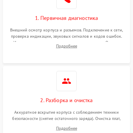
1. Первичная диагностика
Внешний осмотр корпуса и разъемов. Подключение к сети,
проверка индикации, звуковых сигналов и кодов ошибок.
Измерение входного и выходного напряжения. Оценка
Подробнее
реакции ИБП на отключение основного питания без
нагрузки.
2. Разборка и очистка
Аккуратное вскрытие корпуса с соблюдением техники
безопасности (снятие остаточного заряда). Очистка плат,
радиаторов и кулеров от пыли с помощью сжатого воздуха
Подробнее
и кистей для предотвращения перегрева и замыканий.