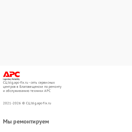
СЦ blg.apc-fix.ru - сеть сервисных
центров в Благовещенске по ремонту
и обслуживанию техники APC
2021-2026 © СЦ blg.apc-fix.ru
Мы ремонтируем