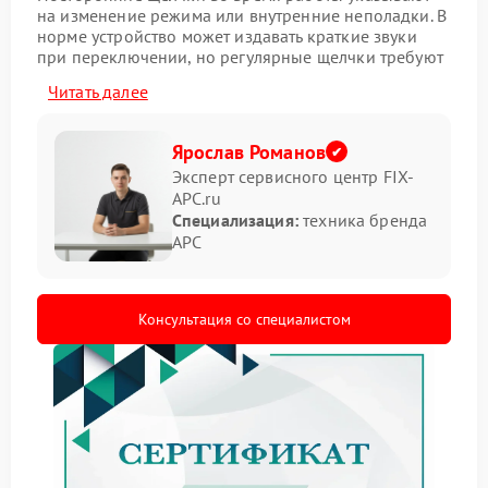
на изменение режима или внутренние неполадки. В
норме устройство может издавать краткие звуки
при переключении, но регулярные щелчки требуют
оценки состояния оборудования.
Читать далее
Симптомы неисправности
Ярослав Романов
Определить проблему можно по следующим
Эксперт сервисного центр FIX-
признакам:
APC.ru
Специализация:
техника бренда
щелчки повторяются через равные промежутки
APC
времени;
звук сопровождается отключением нагрузки;
индикаторы работают нестабильно;
снижается общее время работы от батареи.
Консультация со специалистом
В подобных ситуациях ремонт APC помогает
устранить причину и вернуть нормальную работу
устройства.
Причины и рекомендации
Щелчки могут быть связаны с износом реле,