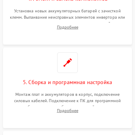
Установка новых аккумуляторных батарей с зачисткой
клемм. Выпаивание неисправных элементов инвертора или
цепи зарядки и монтаж новых радиодеталей.
Подробнее
Восстановление поврежденных токоведущих дорожек и
замена реле.
5. Сборка и программная настройка
Монтаж плат и аккумуляторов в корпус, подключение
силовых кабелей. Подключение к ПК для программной
калибровки констант батареи, настройки порогов
Подробнее
срабатывания AVR и сброса счетчиков старения АКБ.