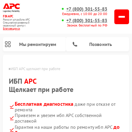
+7 (800) 301-55-83
Ежедневно, с 10:00 до 20:00
FIX-APC
+7 (800) 301-55-83
Ремонт устройств APC
Специализированный
Звонок бесплатный по РФ
cервисный центр г.
Благовещенск
Мы ремонтируем
Позвонить
енске
ИБП APC щелкает при работе
ИБП
APC
Щелкает при работе
Бесплатная диагностика
даже при отказе от
ремонта
Привезем и увезем ибп APC собственной
доставкой
до
Гарантия на наши работы по ремонту ибп APC