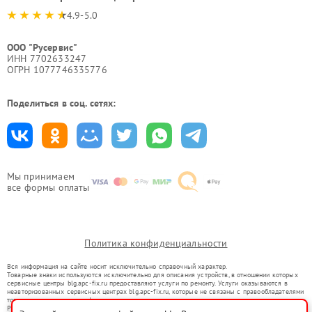
4.9-5.0
ООО "Русервис"
ИНН 7702633247
ОГРН 1077746335776
Поделиться в соц. сетях:
Мы принимаем
все формы оплаты
Политика конфиденциальности
Вся информация на сайте носит исключительно справочный характер.
Товарные знаки используются исключительно для описания устройств, в отношении которых
сервисные центры blg.apc-fix.ru предоставляют услуги по ремонту. Услуги оказываются в
неавторизованных сервисных центрах blg.apc-fix.ru, которые не связаны с правообладателями
товарных знаков или их официальными представителями.
Ремонт осуществляется для устройств, уже введенных в гражданский оборот в соответствии