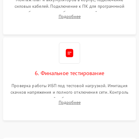
силовых кабелей. Подключение к ПК для программной
калибровки констант батареи, настройки порогов
Подробнее
срабатывания AVR и сброса счетчиков старения АКБ.
6. Финальное тестирование
Проверка работы ИБП под тестовой нагрузкой. Имитация
скачков напряжения и полного отключения сети. Контроль
времени автономной работы, температурного режима и
Подробнее
корректности формы выходного сигнала.