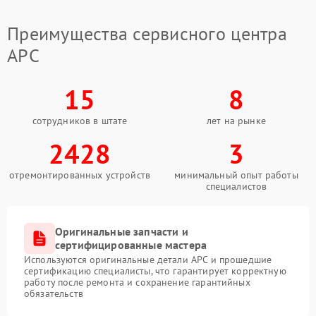
Профессиональное решение
вопроса
Преимущества сервисного центра
APC
Когда обращаться в сервис
Сервис APC предлагает комплексный подход к
15
8
диагностике и устранению неисправностей
аккумуляторных блоков. Специалисты используют
оригинальные компоненты для замены. Это
сотрудников в штате
лет на рынке
гарантирует восстановление полной
2428
3
работоспособности устройства.
Преимущества обращения
отремонтированных устройств
минимальный опыт работы
специалистов
Компания FIX-APC обеспечивает высокий уровень
сервиса и использует современные методы
тестирования. Клиенты получают подробные
разъяснения по итогам работ. Такой формат
Оригинальные запчасти и
позволяет избежать повторных проблем в будущем.
сертифицированные мастера
Используются оригинальные детали APC и прошедшие
Сервисный центр APC готов принять ваше
сертификацию специалисты, что гарантирует корректную
оборудование для тщательного обследования.
работу после ремонта и сохранение гарантийных
обязательств
Своевременное обращение помогает продлить срок