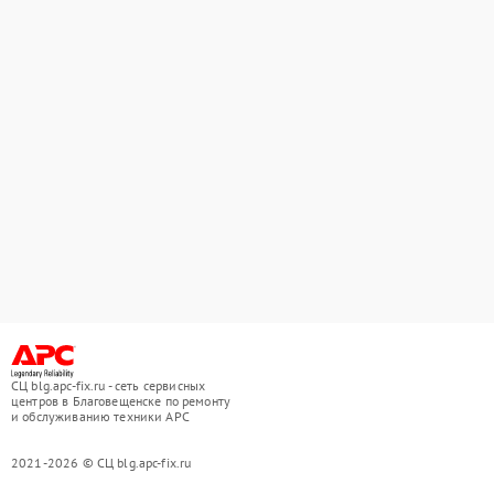
СЦ blg.apc-fix.ru - сеть сервисных
центров в Благовещенске по ремонту
и обслуживанию техники APC
2021-2026 © СЦ blg.apc-fix.ru