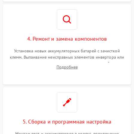
4. Ремонт и замена компонентов
Установка новых аккумуляторных батарей с зачисткой
клемм. Выпаивание неисправных элементов инвертора или
цепи зарядки и монтаж новых радиодеталей.
Подробнее
Восстановление поврежденных токоведущих дорожек и
замена реле.
5. Сборка и программная настройка
Монтаж плат и аккумуляторов в корпус, подключение