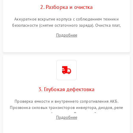
2. Разборка и очистка
Аккуратное вскрытие корпуса с соблюдением техники
безопасности (снятие остаточного заряда). Очистка плат,
радиаторов и кулеров от пыли с помощью сжатого воздуха
Подробнее
и кистей для предотвращения перегрева и замыканий.
3. Глубокая дефектовка
Проверка емкости и внутреннего сопротивления АКБ.
Прозвонка силовых транзисторов инвертора, диодов, реле
переключения и трансформатора. Визуальный поиск вздутых
Подробнее
конденсаторов и прогаров на печатной плате.