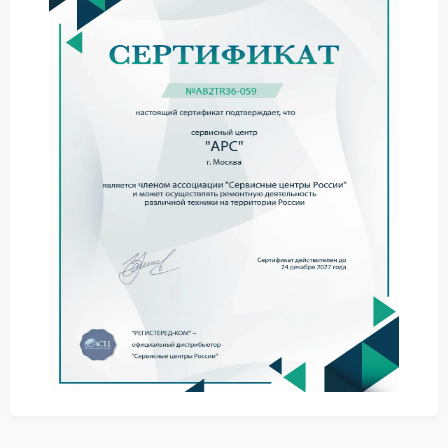
Возможные причины
Износ элементов питания со временем приводит к
потере емкости. Также сказывается воздействие
высоких температур или перепадов напряжения.
Правильная эксплуатация и периодический
контроль помогают отслеживать состояние.
Что делать при возникновении
неполадок
Полезные рекомендации
В первую очередь отключите нагрузку и проверьте
подключение кабелей. Избегайте самостоятельной
разборки корпуса чтобы не потерять гарантию.
Обратитесь в специализированную организацию
для точного определения причины.
Ремонт APC в таких случаях требует
профессионального оборудования и опыта.