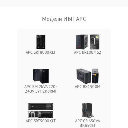
Поломка фильтров
1000 ₽
Подробнее →
(EMI/EMC)
Модели ИБП APC
Неисправность системы
1500 ₽
Подробнее →
защиты
Неисправность системы
2000 ₽
Подробнее →
стабилизации
APC SRT8000XLT
APC BR100MS2
Поломка системы
автоматического
1500 ₽
Подробнее →
переключения
Неисправность системы
APC RM 2kVA 220-
APC BX1500M
1500 ₽
Подробнее →
мониторинга
240V SYH2K6RMI
Повреждение внутренних
500 ₽
Подробнее →
проводов
APC SRT5000XLT
APC CS 650VA
Неисправность системы
BK650EI
1500 ₽
Подробнее →
зарядки