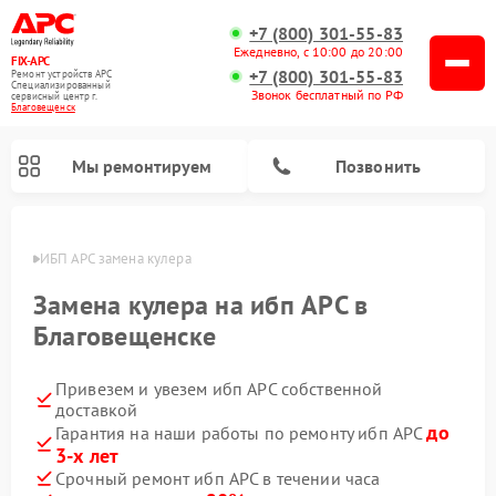
+7 (800) 301-55-83
Ежедневно, с 10:00 до 20:00
FIX-APC
+7 (800) 301-55-83
Ремонт устройств APC
Специализированный
Звонок бесплатный по РФ
cервисный центр г.
Благовещенск
Мы ремонтируем
Позвонить
енске
ИБП APC замена кулера
Замена кулера на ибп APC в
Благовещенске
Привезем и увезем ибп APC собственной
доставкой
до
Гарантия на наши работы по ремонту ибп APC
3-х лет
Срочный ремонт ибп APC в течении часа