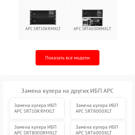
Поломка системы защиты
1000 ₽
Подробнее →
от перегрузок
APC SRT10KRMXLT
APC SRT6000RMXLT
Неисправность системы
защиты от короткого
1500 ₽
Подробнее →
замыкания
Показать все модели
Повреждение системы
1000 ₽
Подробнее →
защиты от перегрева
Неисправность системы
защиты от
1500 ₽
Подробнее →
перенапряжения
Замена кулера на других ИБП APC
Замена кулера ИБП
Замена кулера ИБП
APC SRT10KRMXLT
APC SRT8000XLT
Замена кулера ИБП
Замена кулера ИБП
APC SRT8000RMXLT
APC SRT6000XLT