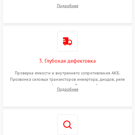
радиаторов и кулеров от пыли с помощью сжатого воздуха
Подробнее
и кистей для предотвращения перегрева и замыканий.
3. Глубокая дефектовка
Проверка емкости и внутреннего сопротивления АКБ.
Прозвонка силовых транзисторов инвертора, диодов, реле
переключения и трансформатора. Визуальный поиск вздутых
Подробнее
конденсаторов и прогаров на печатной плате.