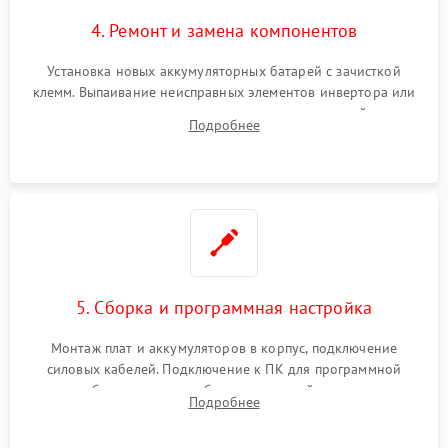
4. Ремонт и замена компонентов
Установка новых аккумуляторных батарей с зачисткой
клемм. Выпаивание неисправных элементов инвертора или
цепи зарядки и монтаж новых радиодеталей.
Подробнее
Восстановление поврежденных токоведущих дорожек и
замена реле.
5. Сборка и программная настройка
Монтаж плат и аккумуляторов в корпус, подключение
силовых кабелей. Подключение к ПК для программной
калибровки констант батареи, настройки порогов
Подробнее
срабатывания AVR и сброса счетчиков старения АКБ.