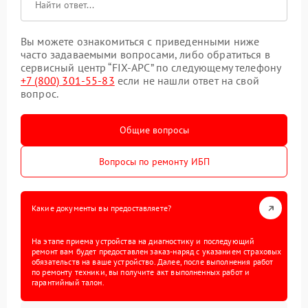
Вы можете ознакомиться с приведенными ниже
часто задаваемыми вопросами, либо обратиться в
сервисный центр “FIX-APC” по следующему телефону
+7 (800) 301-55-83
если не нашли ответ на свой
вопрос.
Общие вопросы
Вопросы по ремонту ИБП
Какие документы вы предоставляете?
На этапе приема устройства на диагностику и последующий
ремонт вам будет предоставлен заказ-наряд с указанием страховых
обязательств на ваше устройство. Далее, после выполнения работ
по ремонту техники, вы получите акт выполненных работ и
гарантийный талон.