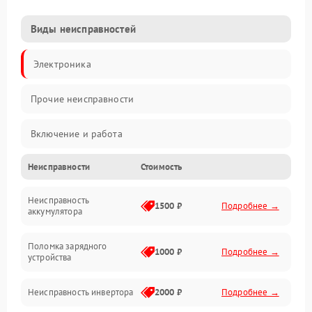
Виды неисправностей
Электроника
Прочие неисправности
Включение и работа
Неисправности
Стоимость
Работа с нагрузкой
Неисправность
Звук и индикация
1500 ₽
Подробнее →
аккумулятора
Питание и режимы
Поломка зарядного
1000 ₽
Подробнее →
устройства
Интерфейсы и связь
Неисправность инвертора
2000 ₽
Подробнее →
Температура и эксплуатация